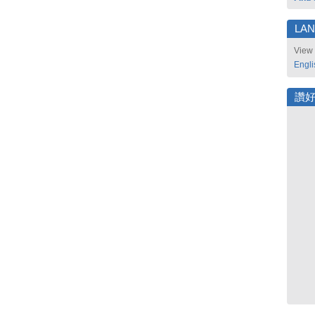
LA
View 
Engli
讚