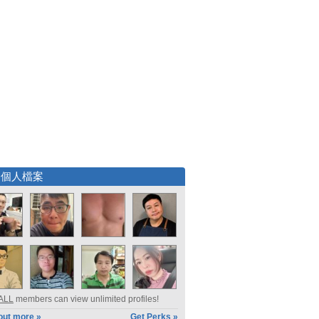
選個人檔案
ALL
members can view unlimited profiles!
out more »
Get Perks »