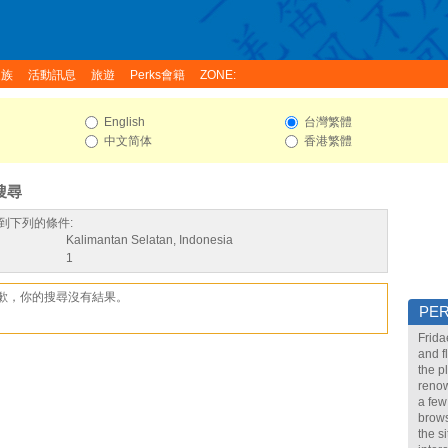
家族
活動訊息
旅遊
Perks會籍
ZONE:
English
台灣繁體
中文简体
香港繁體
搜尋
到下列的條件:
Kalimantan Selatan, Indonesia
1
歉，你的搜尋沒有結果。
PE
Frida
and f
the p
renow
a few
brows
the s