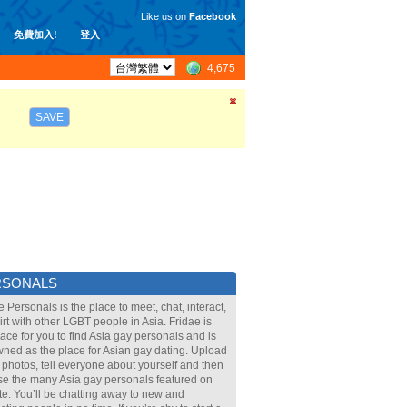
Like us on
Facebook
免費加入!
登入
4,675
SAVE
RSONALS
e Personals is the place to meet, chat, interact,
lirt with other LGBT people in Asia. Fridae is
lace for you to find Asia gay personals and is
ned as the place for Asian gay dating. Upload
 photos, tell everyone about yourself and then
e the many Asia gay personals featured on
ite. You’ll be chatting away to new and