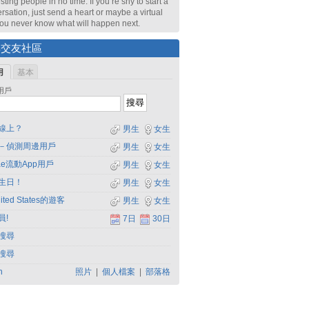
sting people in no time. If you’re shy to start a
rsation, just send a heart or maybe a virtual
 You never know what will happen next.
尋交友社區
用
基本
用戶
線上？
男生
女生
－偵測周邊用戶
男生
女生
dae流動App用戶
男生
女生
生日！
男生
女生
ited States的遊客
男生
女生
員!
7日
30日
搜尋
搜尋
h
照片
|
個人檔案
|
部落格