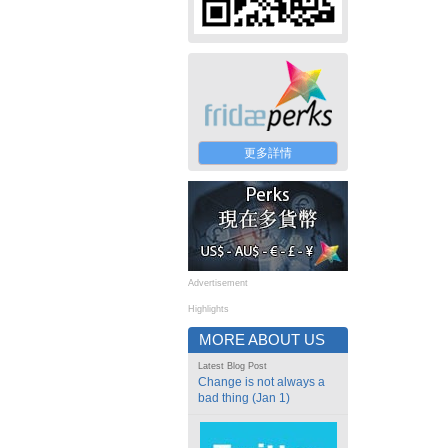
更多詳情
Advertisement
Highlights
MORE ABOUT US
Latest Blog Post
Change is not always a
bad thing (Jan 1)