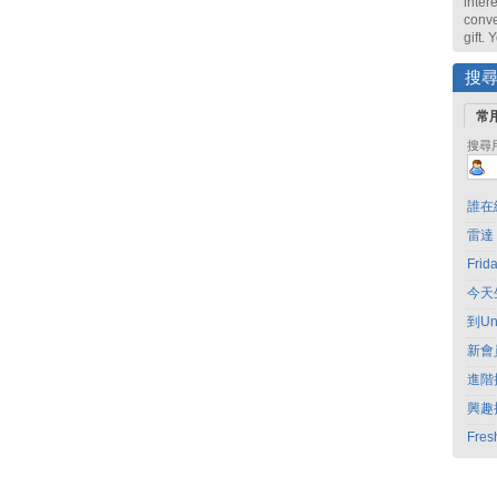
intere
conve
gift.
搜
常
搜尋
誰在
雷達
Fri
今天
到Un
新會
進階
興趣
Fres