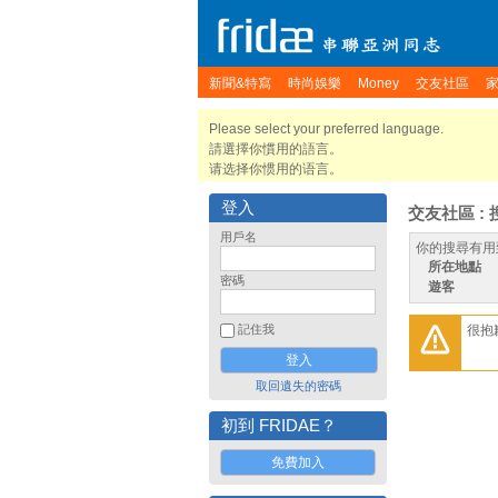
新聞&特寫
時尚娛樂
Money
交友社區
Please select your preferred language.
請選擇你慣用的語言。
请选择你惯用的语言。
登入
交友社區 : 
用戶名
你的搜尋有用
所在地點
密碼
遊客
很抱
記住我
取回遺失的密碼
初到 FRIDAE？
免費加入