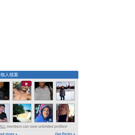
選個人檔案
新
ALL
members can view unlimited profiles!
out more »
Get Perks »