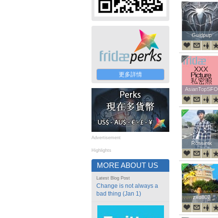
Guidpup
Guidpup
更多詳情
AsianTopSFO
AsianTopSFO
Advertisement
Rossintk
Rossintk
Highlights
MORE ABOUT US
Latest Blog Post
Change is not always a
bad thing (Jan 1)
zxd807
zxd807