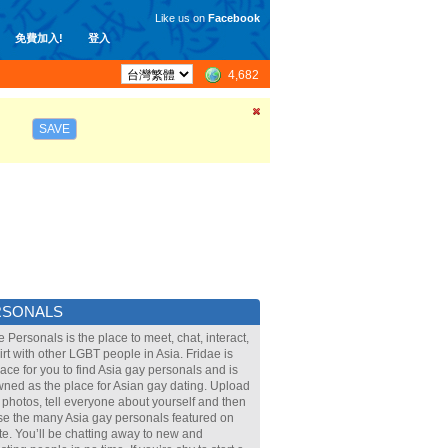
Like us on
Facebook
免費加入!
登入
4,682
SAVE
RSONALS
e Personals is the place to meet, chat, interact,
lirt with other LGBT people in Asia. Fridae is
lace for you to find Asia gay personals and is
ned as the place for Asian gay dating. Upload
 photos, tell everyone about yourself and then
e the many Asia gay personals featured on
ite. You’ll be chatting away to new and