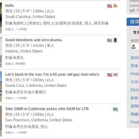
intere
hello
conve
gift.
男性 | 50 |
5' 9"
/
136lbs
| 白人
South Carolina, United States
搜
對象為變性人(男變女), 變性人(女變男)作為朋友, 戀人, 聊天對象
在線上: 一小時前
常
Good intentions and zero drama.
搜尋
男性 | 35 |
5' 9"
/
141lbs
| 華人
Indiana, United States
對象為男生
誰在
在線上: 8分鐘前
雷達
Fri
Let's bask in the sun. I'm a 65 year old gay man who's
looking for friends. I'm single, dating, and ready to meet
男性 | 65 |
5' 8"
/
160lbs
| 白人
今天
guys who are interested in the arts, exercise, and, to
Santa Cruz, California, United States
some degree, activism. I love living in Santa Cruz,
到Un
對象為男生作為什麼都行
ruz
ruz
California!
新會
在線上: 一小時前
進階
Slim GWM in California seeks slim GAM for LTR
興趣
男性 | 65 |
5' 9"
/
138lbs
| 白人
San Francisco, California, United States
Fres
對象為男生作為朋友, 戀人
M
M
在線上: 一小時前