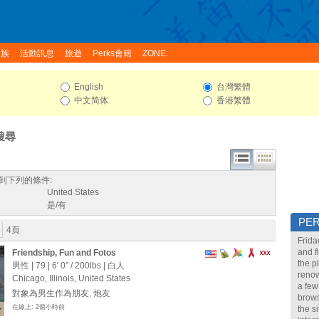
家族
活動訊息
旅遊
Perks會籍
ZONE:
English
台灣繁體
中文简体
香港繁體
搜尋
到下列的條件:
United States
是/有
PE
4頁
Frida
and f
Friendship, Fun and Fotos
the p
男性 | 79 |
6' 0"
/
200lbs
| 白人
renow
Chicago, Illinois, United States
a few
對象為男生作為朋友, 炮友
brows
在線上: 2個小時前
the s