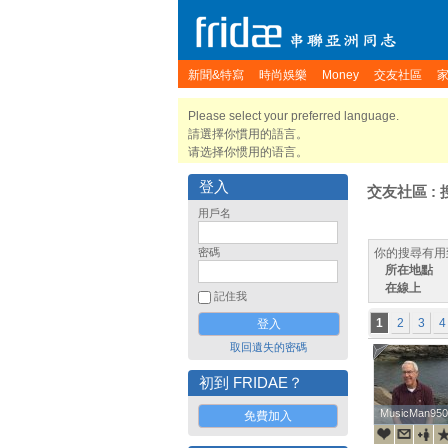
新聞&特寫
時尚娛樂
Money
交友社區
Please select your preferred language.
請選擇你慣用的語言。
请选择你惯用的语言。
登入
交友社區 : 
用戶名
密碼
你的搜尋有用
所在地點
在線上
記住我
1
2
3
4
取回遺失的密碼
初到 FRIDAE？
MusicMan950
MusicMan950
免費加入