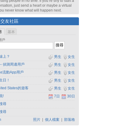
sting people in no time. If you’re shy to start a
rsation, just send a heart or maybe a virtual
 You never know what will happen next.
尋交友社區
用
基本
用戶
線上？
男生
女生
－偵測周邊用戶
男生
女生
dae流動App用戶
男生
女生
生日！
男生
女生
ited States的遊客
男生
女生
員!
7日
30日
搜尋
搜尋
h
照片
|
個人檔案
|
部落格