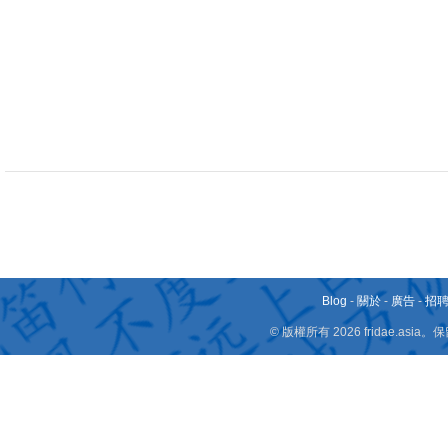
Blog
-
關於
-
廣告
-
招
© 版權所有 2026 fridae.a