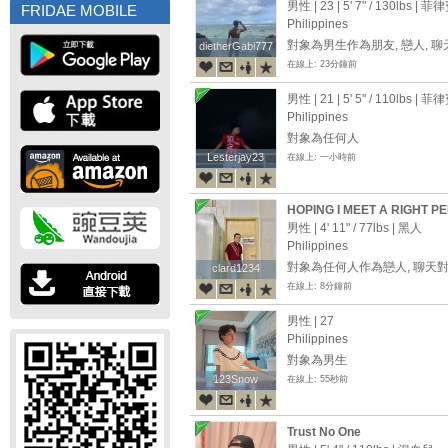
男性 | 23 |
5' 7"
/
130lbs
| 菲
FRIDAE MOBILE
Philippines
對象為男生作為朋友, 戀人, 
dietherGabi777
dietherGabi777
在線上: 23分鐘前
男性 | 21 |
5' 5"
/
110lbs
| 菲
Philippines
對象為任何人
Lesterjay23
Lesterjay23
在線上: 一小時前
HOPING I MEET A RIGHT P
RELATIONSHIP
男性 |
4' 11"
/
77lbs
| 黑人
Philippines
對象為任何人作為戀人, 聊天
clard1234
clard1234
在線上: 8分鐘前
男性 | 27
Philippines
對象為男生
123Snow
123Snow
在線上: 55秒前
Trust No One