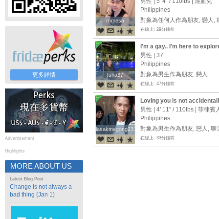
男性 |
5' 4"
/
110lbs
| 混血兒
Philippines
對象為任何人作為朋友, 戀人,
rnmesa
rnmesa
在線上: 29分鐘前
I'm a gay.. I'm here to explor
男性 | 37
Philippines
對象為男生作為朋友, 戀人
更多詳情
Isha37
Isha37
在線上: 47分鐘前
Loving you is not accidentally
am a dreamer, a dreamer to b
男性 |
4' 11"
/
110lbs
| 菲律賓
Philippines
對象為男生作為朋友, 戀人, 
lasakmegong231
lasakmegong231
在線上: 33分鐘前
Advertisement
Highlights
MORE ABOUT US
Latest Blog Post
Change is not always a
bad thing (Jan 1)