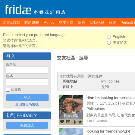
新聞&特寫
時尚娛樂
Money
交友社區
家族
活動訊息
旅遊
Perks會
Please select your preferred language.
English
請選擇你慣用的語言。
中文简体
请选择你惯用的语言。
登入
交友社區 : 搜尋
用戶名
密碼
你的搜尋有用到下列的條件:
所在地點
Philippines
在線上
是/有
記住我
Hi❤️ I'm looking for serious 
男性 |
5' 11"
/
152lbs
| 菲律賓
取回遺失的密碼
Philippines
初到 FRIDAE？
對象為男生作為戀人, 聊天對
Khieba02
Khieba02
在線上: 10分鐘前
免費加入
looking for friendship/LTR