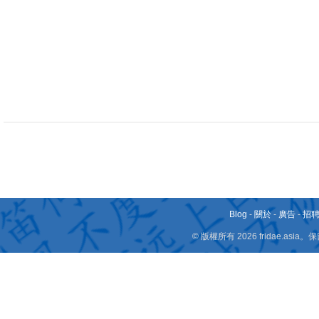
Blog
-
關於
-
廣告
-
招
© 版權所有 2026 fridae.a