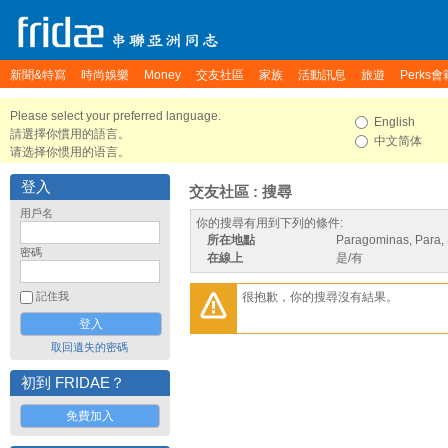
新聞&特寫
時尚娛樂
Money
交友社區
家族
活動訊息
旅遊
Perks會
Please select your preferred language.
English
請選擇你慣用的語言。
中文简体
请选择你惯用的语言。
登入
交友社區 : 搜尋
用戶名
你的搜尋有用到下列的條件:
所在地點
Paragominas, Para,
密碼
在線上
是/有
很抱歉，你的搜尋沒有結果。
記住我
取回遺失的密碼
初到 FRIDAE？
免費加入