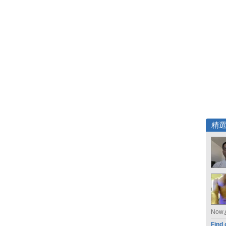
精
Now
Find 