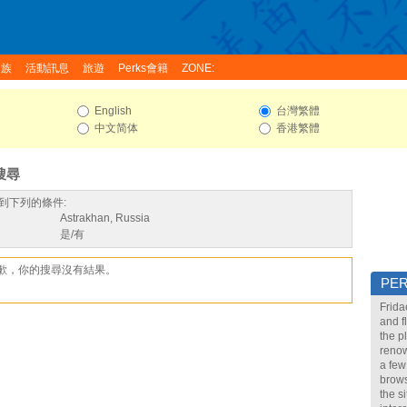
家族
活動訊息
旅遊
Perks會籍
ZONE:
English
台灣繁體
中文简体
香港繁體
搜尋
到下列的條件:
Astrakhan, Russia
是/有
歉，你的搜尋沒有結果。
PE
Frida
and f
the p
renow
a few
brows
the s