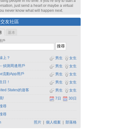
sting people in no time. If you’re shy to start a
rsation, just send a heart or maybe a virtual
 You never know what will happen next.
尋交友社區
用
基本
用戶
線上？
男生
女生
－偵測周邊用戶
男生
女生
dae流動App用戶
男生
女生
生日！
男生
女生
ited States的遊客
男生
女生
員!
7日
30日
搜尋
搜尋
h
照片
|
個人檔案
|
部落格