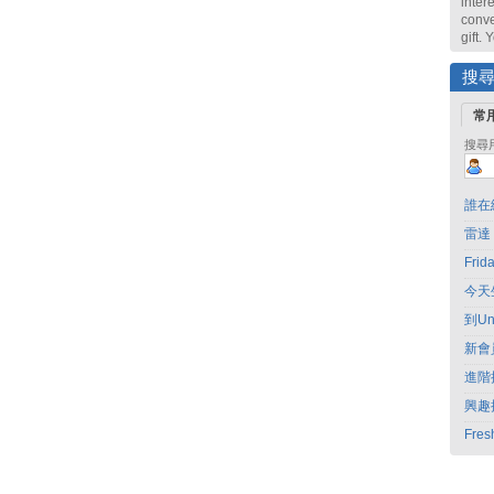
intere
conve
gift.
搜
常
搜尋
誰在
雷達
Fri
今天
到Un
新會
進階
興趣
Fres