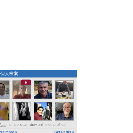
選個人檔案
新
ALL
members can view unlimited profiles!
out more »
Get Perks »