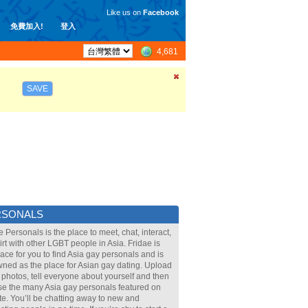
Like us on
Facebook
免費加入!
登入
4,681
SAVE
RSONALS
e Personals is the place to meet, chat, interact,
lirt with other LGBT people in Asia. Fridae is
lace for you to find Asia gay personals and is
ned as the place for Asian gay dating. Upload
 photos, tell everyone about yourself and then
e the many Asia gay personals featured on
ite. You’ll be chatting away to new and