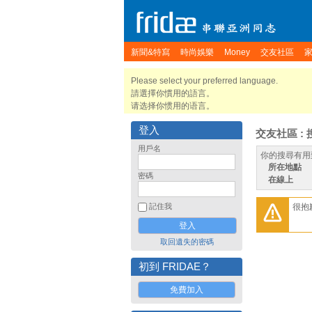
新聞&特寫
時尚娛樂
Money
交友社區
Please select your preferred language.
請選擇你慣用的語言。
请选择你惯用的语言。
登入
交友社區 : 
用戶名
你的搜尋有用
所在地點
密碼
在線上
很抱
記住我
取回遺失的密碼
初到 FRIDAE？
免費加入