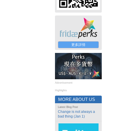
更多詳情
Advertisement
Highlights
MORE ABOUT US
Latest Blog Post
Change is not always a
bad thing (Jan 1)