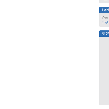
LA
View 
Engli
讚