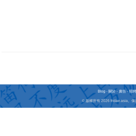
Blog
-
關於
-
廣告
-
招
© 版權所有 2026 fridae.a