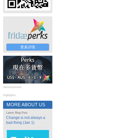
更多詳情
Advertisement
Highlights
MORE ABOUT US
Latest Blog Post
Change is not always a
bad thing (Jan 1)