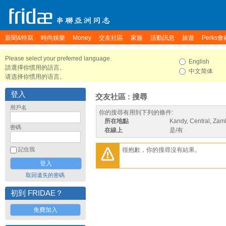
新聞&特寫
時尚娛樂
Money
交友社區
家族
活動訊息
旅遊
Perks會
Please select your preferred language.
English
請選擇你慣用的語言。
中文简体
请选择你惯用的语言。
登入
交友社區 : 搜尋
用戶名
你的搜尋有用到下列的條件:
所在地點
Kandy, Central, Zam
密碼
在線上
是/有
很抱歉，你的搜尋沒有結果。
記住我
取回遺失的密碼
初到 FRIDAE？
免費加入