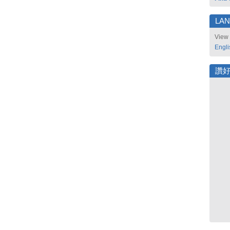
LA
View 
Engli
讚