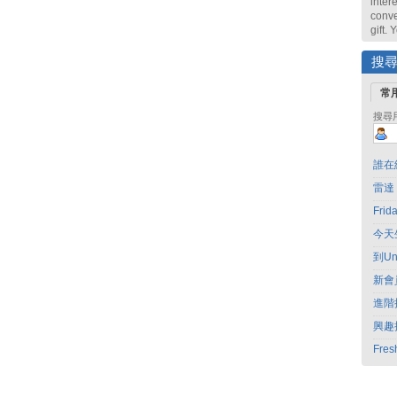
intere
conve
gift.
搜
常
搜尋
誰在
雷達
Fri
今天
到Un
新會
進階
興趣
Fres