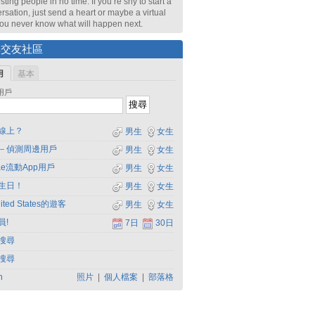
sting people in no time. If you’re shy to start a
rsation, just send a heart or maybe a virtual
 You never know what will happen next.
尋交友社區
用
基本
用戶
線上？
男生
女生
－偵測周邊用戶
男生
女生
dae流動App用戶
男生
女生
生日！
男生
女生
ited States的遊客
男生
女生
員!
7日
30日
搜尋
搜尋
h
照片
|
個人檔案
|
部落格