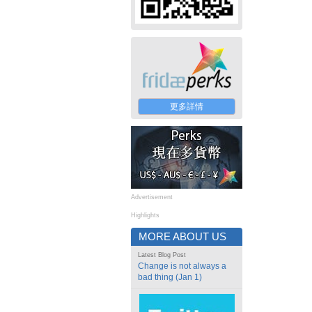
更多詳情
Advertisement
Highlights
MORE ABOUT US
Latest Blog Post
Change is not always a
bad thing (Jan 1)