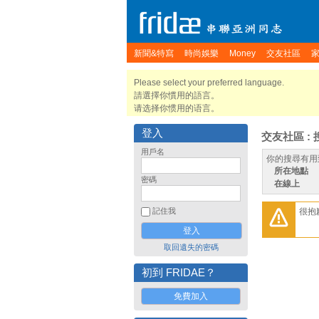
新聞&特寫
時尚娛樂
Money
交友社區
Please select your preferred language.
請選擇你慣用的語言。
请选择你惯用的语言。
登入
交友社區 : 
用戶名
你的搜尋有用
所在地點
密碼
在線上
很抱
記住我
取回遺失的密碼
初到 FRIDAE？
免費加入