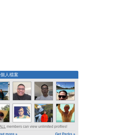
選個人檔案
ALL
members can view unlimited profiles!
out more »
Get Perks »