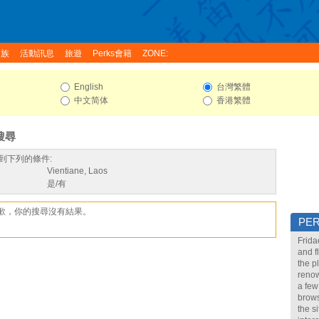
家族
活動訊息
旅遊
Perks會籍
ZONE:
English
台灣繁體
中文简体
香港繁體
搜尋
到下列的條件:
Vientiane, Laos
是/有
歉，你的搜尋沒有結果。
PE
Frida
and f
the p
renow
a few
brows
the s