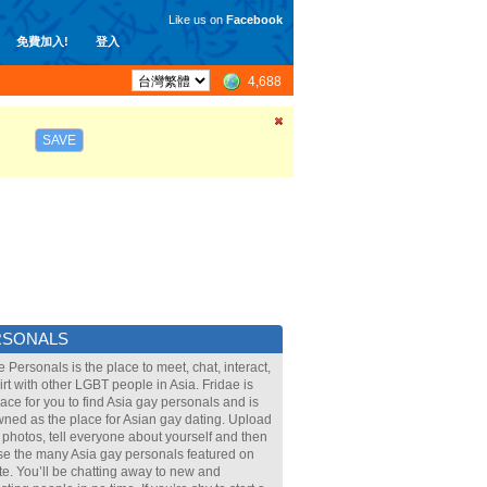
Like us on
Facebook
免費加入!
登入
4,688
SAVE
RSONALS
e Personals is the place to meet, chat, interact,
lirt with other LGBT people in Asia. Fridae is
lace for you to find Asia gay personals and is
ned as the place for Asian gay dating. Upload
 photos, tell everyone about yourself and then
e the many Asia gay personals featured on
ite. You’ll be chatting away to new and