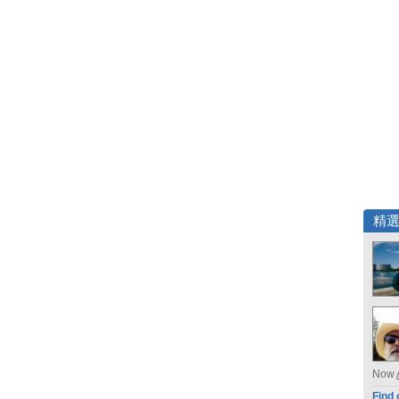
精
Now
Find 