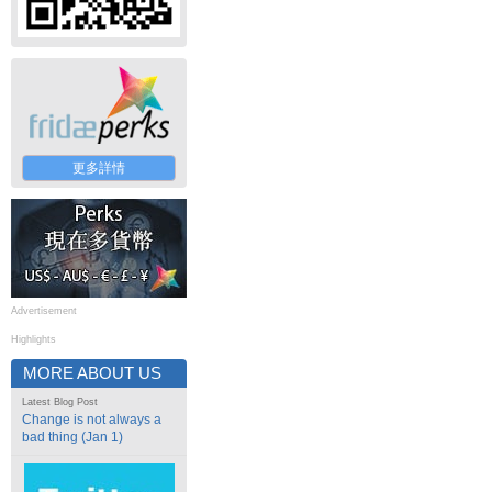
更多詳情
Advertisement
Highlights
MORE ABOUT US
Latest Blog Post
Change is not always a
bad thing (Jan 1)