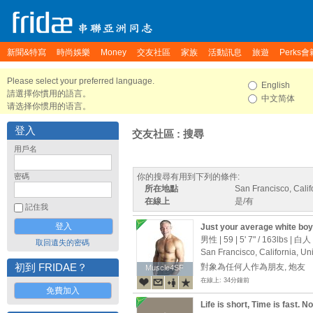
新聞&特寫
時尚娛樂
Money
交友社區
家族
活動訊息
旅遊
Perks會
Please select your preferred language.
English
請選擇你慣用的語言。
中文简体
请选择你惯用的语言。
登入
交友社區 : 搜尋
用戶名
密碼
你的搜尋有用到下列的條件:
所在地點
San Francisco, Calif
在線上
是/有
記住我
Just your average white boy 
男性 | 59 |
5' 7"
/
163lbs
| 白人
取回遺失的密碼
San Francisco, California, Un
初到 FRIDAE？
對象為任何人作為朋友, 炮友
Muscle4SF
Muscle4SF
在線上: 34分鐘前
免費加入
Life is short, Time is fast. N