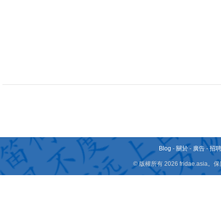
Blog
-
關於
-
廣告
-
招
© 版權所有 2026 fridae.a