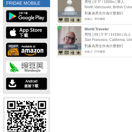
So enjoy every moment as i
男性 |
6' 0"
/
180lbs
| 華人
FRIDAE MOBILE
North Vancouver, British Co
對象為男生作為什麼都行
kerry1978
kerry1978
在線上: 30分鐘前
World Traveler
男性 | 68 |
5' 9"
/
141lbs
| 白人
San Francisco, California, Un
對象為男生作為什麼都行
topdown
topdown
在線上: 27分鐘前