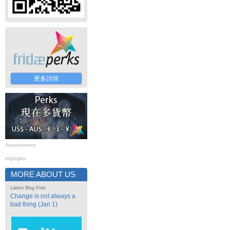
更多詳情
Advertisement
Highlights
MORE ABOUT US
Latest Blog Post
Change is not always a
bad thing (Jan 1)