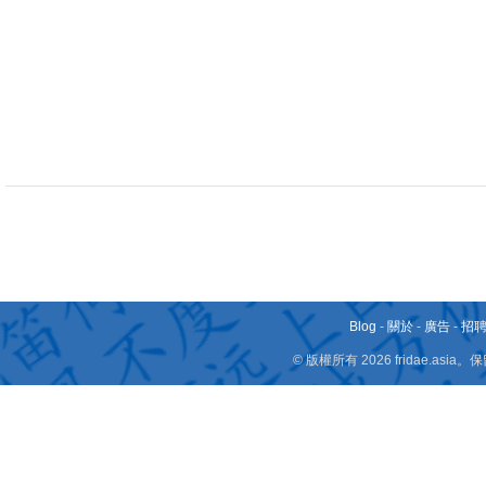
Blog
-
關於
-
廣告
-
招
© 版權所有 2026 fridae.a