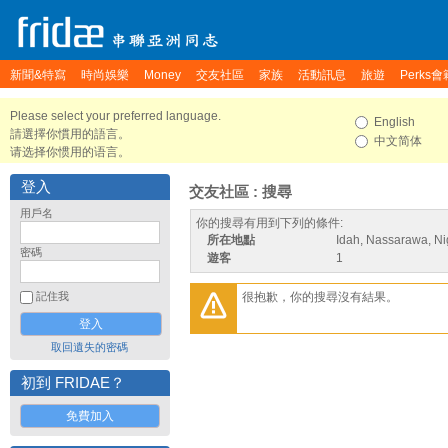
新聞&特寫
時尚娛樂
Money
交友社區
家族
活動訊息
旅遊
Perks會
Please select your preferred language.
English
請選擇你慣用的語言。
中文简体
请选择你惯用的语言。
登入
交友社區 : 搜尋
用戶名
你的搜尋有用到下列的條件:
所在地點
Idah, Nassarawa, Ni
密碼
遊客
1
很抱歉，你的搜尋沒有結果。
記住我
取回遺失的密碼
初到 FRIDAE？
免費加入