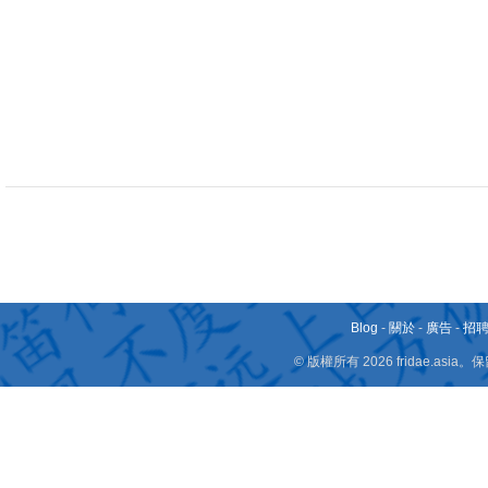
Blog
-
關於
-
廣告
-
招
© 版權所有 2026 fridae.a