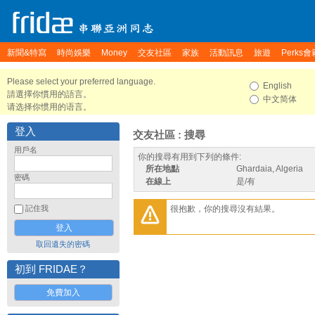
新聞&特寫
時尚娛樂
Money
交友社區
家族
活動訊息
旅遊
Perks會
Please select your preferred language.
English
請選擇你慣用的語言。
中文简体
请选择你惯用的语言。
登入
交友社區 : 搜尋
用戶名
你的搜尋有用到下列的條件:
所在地點
Ghardaia, Algeria
密碼
在線上
是/有
很抱歉，你的搜尋沒有結果。
記住我
取回遺失的密碼
初到 FRIDAE？
免費加入