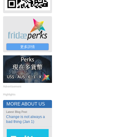
更多詳情
Advertisement
Highlights
MORE ABOUT US
Latest Blog Post
Change is not always a
bad thing (Jan 1)