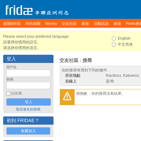
新聞&特寫
時尚娛樂
Money
交友社區
家族
活動訊息
旅遊
Perks會
Please select your preferred language.
English
請選擇你慣用的語言。
中文简体
请选择你惯用的语言。
登入
交友社區 : 搜尋
用戶名
你的搜尋有用到下列的條件:
所在地點
Raciborz, Katowice,
密碼
在線上
是/有
很抱歉，你的搜尋沒有結果。
記住我
取回遺失的密碼
初到 FRIDAE？
免費加入