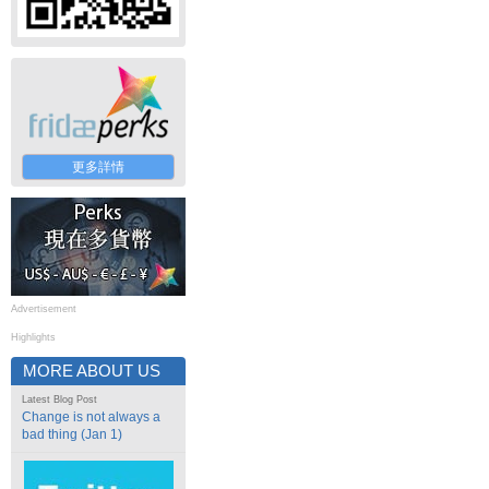
更多詳情
Advertisement
Highlights
MORE ABOUT US
Latest Blog Post
Change is not always a
bad thing (Jan 1)