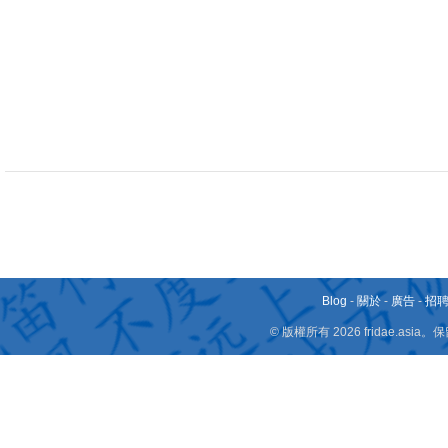
Blog
-
關於
-
廣告
-
招
© 版權所有 2026 fridae.a