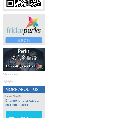
更多詳情
Advertisement
Highlights
MORE ABOUT US
Latest Blog Post
Change is not always a
bad thing (Jan 1)