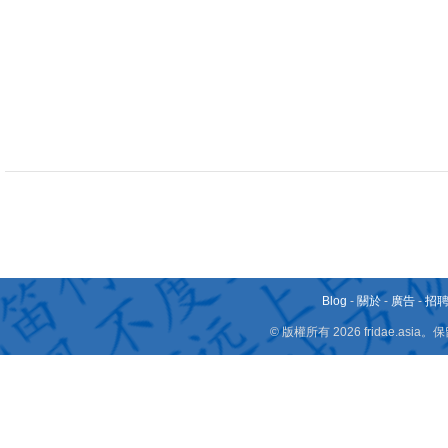
Blog
-
關於
-
廣告
-
招
© 版權所有 2026 fridae.a