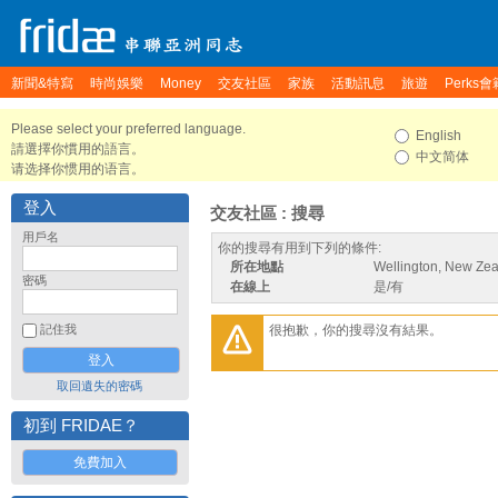
新聞&特寫
時尚娛樂
Money
交友社區
家族
活動訊息
旅遊
Perks會
Please select your preferred language.
English
請選擇你慣用的語言。
中文简体
请选择你惯用的语言。
登入
交友社區 : 搜尋
用戶名
你的搜尋有用到下列的條件:
所在地點
Wellington, New Ze
密碼
在線上
是/有
很抱歉，你的搜尋沒有結果。
記住我
取回遺失的密碼
初到 FRIDAE？
免費加入