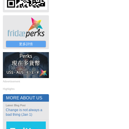
更多詳情
Advertisement
Highlights
MORE ABOUT US
Latest Blog Post
Change is not always a
bad thing (Jan 1)