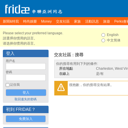
新聞&特寫
時尚娛樂
Money
交友社區
家族
活動訊息
旅遊
Perks會
Please select your preferred language.
English
請選擇你慣用的語言。
中文简体
请选择你惯用的语言。
登入
交友社區 : 搜尋
用戶名
你的搜尋有用到下列的條件:
所在地點
Charleston, West Vir
密碼
在線上
是/有
很抱歉，你的搜尋沒有結果。
記住我
取回遺失的密碼
初到 FRIDAE？
免費加入