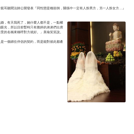
曾親耳聽聞法師公開發表『同性戀是種顛倒，關係中一定有人扮男方，另一人扮女方…』
結婚，有天我死了，她什麼人都不是，一點權
的眼光，所以目前暫時只有雅婷的弟弟們出席
接受的名稱來稱呼對方就好。」美瑜笑笑說。
只是一個綁住伴侶的契約，而是能對彼此都產