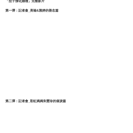
「拉子佛化婚禮」完整影片
第一彈：記者會_美瑜&雅婷的善念篇
第二彈：記者會_彩虹媽媽朱慧珍的催淚篇