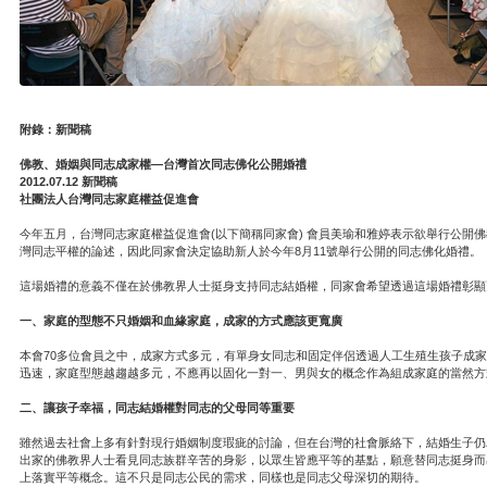
附錄：新聞稿
佛教、婚姻與同志成家權—台灣首次同志佛化公開婚禮
2012.07.12 新聞稿
社團法人台灣同志家庭權益促進會
今年五月，台灣同志家庭權益促進會(以下簡稱同家會) 會員美瑜和雅婷表示欲舉行公
灣同志平權的論述，因此同家會決定協助新人於今年8月11號舉行公開的同志佛化婚禮。
這場婚禮的意義不僅在於佛教界人士挺身支持同志結婚權，同家會希望透過這場婚禮彰顯
一、家庭的型態不只婚姻和血緣家庭，成家的方式應該更寬廣
本會70多位會員之中，成家方式多元，有單身女同志和固定伴侶透過人工生殖生孩子成
迅速，家庭型態越趨越多元，不應再以固化一對一、男與女的概念作為組成家庭的當然方
二、讓孩子幸福，同志結婚權對同志的父母同等重要
雖然過去社會上多有針對現行婚姻制度瑕疵的討論，但在台灣的社會脈絡下，結婚生子仍
出家的佛教界人士看見同志族群辛苦的身影，以眾生皆應平等的基點，願意替同志挺身而
上落實平等概念。這不只是同志公民的需求，同樣也是同志父母深切的期待。