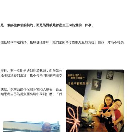
只是一個綁住伴侶的契約，而是能對彼此都產生正向能量的一件事。
、擔任貓狗中途媽媽、接觸佛法修練；她們是因為珍惜彼此且願意提升自我，才能不輕易
的交往。有一次則是遇到經濟瓶頸，而瀕臨分
，過著較清靜的生活，也不再為同樣的問題吵
的態度。以前我跟伴侶關係常陷入膠著，甚至
開始思考自己能從負面情境中學到什麼。「我