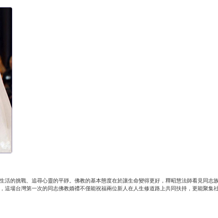
生活的挑戰、追尋心靈的平靜。佛教的基本態度在於讓生命變得更好，釋昭慧法師看見同志
，這場台灣第一次的同志佛教婚禮不僅能祝福兩位新人在人生修道路上共同扶持，更能聚集