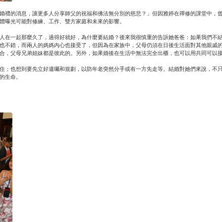
婚禮的消息，讓更多人分享師父的祝福和佛法無分別的慈悲？」但因雅婷在禪修的課堂中，
體曝光可能對修練、工作、雙方家庭和未來的影響。
人在一起那麼久了，過得好就好，為什麼要結婚？後來我很慎重的告訴她爸爸：如果我們不
也不錯，而兩人的媽媽內心也接受了，但因為在家族中，父母仍須在日後生活面對其他親戚
合，父母兄弟姐妹都是彼此的。另外，如果婚後在生活中無法完全出櫃，也可以用共同可以
住；也想到要先立好遺囑和規劃，以防年老突然分手或有一方先走等。結婚對她們來說，不
的生命。