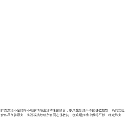
族群因漂泊不定隱晦不明的情感生活帶來的痛苦，以眾生皆應平等的佛教觀點，為同志挺
社會各界良善愿力，將祝福擴散給所有同志佛教徒，從這場婚禮中獲得平靜、穩定和力