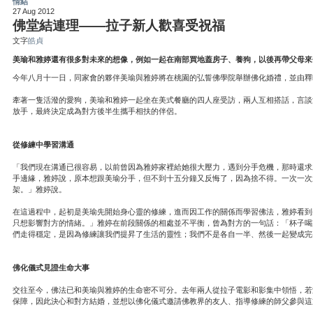
情結
27 Aug 2012
佛堂結連理——拉子新人歡喜受祝福
文字
皓貞
美瑜和雅婷還有很多對未來的想像，例如一起在南部買地蓋房子、養狗，以後再帶父母來
今年八月十一日，同家會的夥伴美瑜與雅婷將在桃園的弘誓佛學院舉辦佛化婚禮，並由釋
牽著一隻活潑的愛狗，美瑜和雅婷一起坐在美式餐廳的四人座受訪，兩人互相搭話，言談
放手，最終決定成為對方後半生攜手相扶的伴侶。
從修練中學習溝通
「我們現在溝通已很容易，以前曾因為雅婷家裡給她很大壓力，遇到分手危機，那時還求
手邊緣，雅婷說，原本想跟美瑜分手，但不到十五分鐘又反悔了，因為捨不得。一次一次
架。」雅婷說。
在這過程中，起初是美瑜先開始身心靈的修練，進而因工作的關係而學習佛法，雅婷看到
只想影響對方的情緒。」雅婷在前段關係的相處並不平衡，曾為對方的一句話：「杯子喝
們走得穩定，是因為修練讓我們提昇了生活的靈性；我們不是各自一半、然後一起變成完
佛化儀式見證生命大事
交往至今，佛法已和美瑜與雅婷的生命密不可分。去年兩人從拉子電影和影集中領悟，若
保障，因此決心和對方結婚，並想以佛化儀式邀請佛教界的友人、指導修練的師父參與這