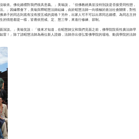
沒皈依。佛化婚禮對我們很具意義。」美瑜說，「但佛教經典並沒特別說是否接受同性戀，
法。」因緣際會下，美瑜與釋昭慧法師結緣，由於昭慧法師一向積極於政治社會關懷，對性
佛弟子的同志到底有沒有授五戒的資格？另外，出家人可不可以出席同志婚禮、為同志主持
生的情慾都是一樣，皆應依照戒、定、慧三學，來進行修練、節制。
面深談。」美瑜笑說：「後來才知道，在昭慧師父和我們見面之前，佛學院院長性廣法師早
如雷！」除了請昭慧法師為兩位新人證婚，法師亦出借弘誓佛學院的場地、動員學院的法師