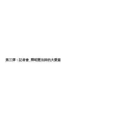
第三彈：記者會_釋昭慧法師的大愛篇