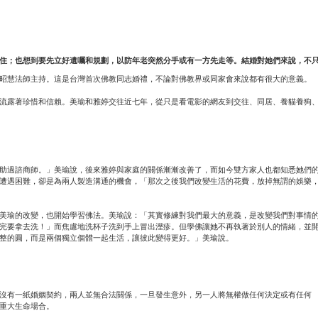
住；也想到要先立好遺囑和規劃，以防年老突然分手或有一方先走等。結婚對她們來說，不
昭慧法師主持。這是台灣首次佛教同志婚禮，不論對佛教界或同家會來說都有很大的意義。
流露著珍惜和信賴。美瑜和雅婷交往近七年，從只是看電影的網友到交往、同居、養貓養狗
助過諮商師。」美瑜說，後來雅婷與家庭的關係漸漸改善了，而如今雙方家人也都知悉她們
遭遇困難，卻是為兩人製造溝通的機會，「那次之後我們改變生活的花費，放掉無謂的娛樂
美瑜的改變，也開始學習佛法。美瑜說：「其實修練對我們最大的意義，是改變我們對事情
完要拿去洗！」而焦慮地洗杯子洗到手上冒出溼疹。但學佛讓她不再執著於別人的情緒，並
整的圓，而是兩個獨立個體一起生活，讓彼此變得更好。」美瑜說。
沒有一紙婚姻契約，兩人並無合法關係，一旦發生意外，另一人將無權做任何決定或有任何
重大生命場合。