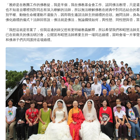
「雅婷是在教團工作的佛教徒，我是半個，我在佛教基金會工作、認同佛法教理，只是還
也不知道去哪裡找對同志有深入瞭解的法師，所以無法瞭解佛教在經典中對同志結合的看
別平權、動物生命權運動不遺餘力，因而萌生邀請法師主持婚禮的念頭。她問法師，身為
佛化婚禮的儀式？法師回答說：佛法就是佛法，無論國情如何，異性戀、同性戀與否，眾
「我想這就是答案了，但我這邊的師父想有更明確教義解釋，所以希望我們和昭慧法師見
已在前兩天的佛法研討會，公開宣布昭慧法師將要主持一場同志婚禮，當時會場一片掌聲
和佛弟子們共同護持這場婚禮。