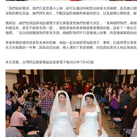
「我們始終覺得，我們只是普通小人物，卻可以邀請到昭慧法師來主持婚禮，是否應公開
這類的教化言論，她們掙扎很久，不斷談論對婚姻和家庭的想法，以及婚禮公開程度、媒
雅婷說，她們也很認真地說服雙方原生家庭接受她們的重大決定，「爸媽都問我們，兩個
利都沒有，甚至不能來見我一面。」雖然美瑜的爸爸聽後看著雅婷的臉，說多了一個女兒
婚禮。「這次的困難讓我們更有共識。婚姻對我們不只是兩個人的事，而是兩個家庭的結
美瑜和雅婷還有很多對未來的想像，例如一起在南部買地蓋房子、養狗，以後再帶父母來
生正向能量的一件事；因為決定結婚，兩人遇到了更多困難，但也因此更深入地走進彼此
本文原載：台灣同志家庭權益促進會電子報2012年7月4日版