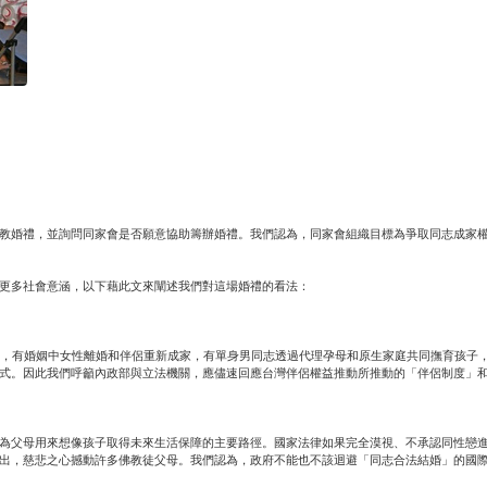
開佛教婚禮，並詢問同家會是否願意協助籌辦婚禮。我們認為，同家會組織目標為爭取同志成家
更多社會意涵，以下藉此文來闡述我們對這場婚禮的看法：
家，有婚姻中女性離婚和伴侶重新成家，有單身男同志透過代理孕母和原生家庭共同撫育孩子
式。因此我們呼籲內政部與立法機關，應儘速回應台灣伴侶權益推動所推動的「伴侶制度」
為父母用來想像孩子取得未來生活保障的主要路徑。國家法律如果完全漠視、不承認同性戀
出，慈悲之心撼動許多佛教徒父母。我們認為，政府不能也不該迴避「同志合法結婚」的國