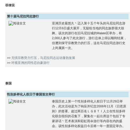
菲律宾
第十届马尼拉同志游行
亚洲历史最悠久丶迈入第十五个年头的马尼拉同志游
行12月6日盛大展开，无疑给当地的同志族群很大鼓
舞。该次的游行在旧马尼拉城的Malate区举办，有
2,000人参与了此次游行，游行总体上得以顺利结束，
但遭到保守宗教势力的打压，这在马尼拉同志游行史
上尚属第一次。
>>
无惧宗教势力打压，马尼拉同志运动蓬勃发展
>>
环视亚洲的同性恋自豪游行
泰国
性别多样化人权日于泰国首次举行
泰国历史上第一个性别多样化人权日于11月29日举
办，此次活动是为了响应并纪念2006年11月《日惹原
则》的签署。超过两百名ＬＧＢＴＩ人士在性别多样
化联合组织的召集下，聚集在一起出席这个包括了专
家讲话丶艺术表演和彩虹雨伞游行等内容在内的盛
会。该性别多样化权益日今后将一年一度固定举办。