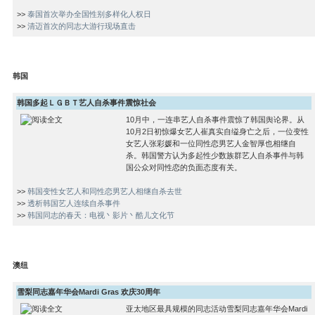
>>
泰国首次举办全国性别多样化人权日
>>
清迈首次的同志大游行现场直击
韩国
韩国多起ＬＧＢＴ艺人自杀事件震惊社会
10月中，一连串艺人自杀事件震惊了韩国舆论界。从
10月2日初惊爆女艺人崔真实自缢身亡之后，一位变性
女艺人张彩媛和一位同性恋男艺人金智厚也相继自
杀。韩国警方认为多起性少数族群艺人自杀事件与韩
国公众对同性恋的负面态度有关。
>>
韩国变性女艺人和同性恋男艺人相继自杀去世
>>
透析韩国艺人连续自杀事件
>>
韩国同志的春天：电视丶影片丶酷儿文化节
澳纽
雪梨同志嘉年华会Mardi Gras 欢庆30周年
亚太地区最具规模的同志活动雪梨同志嘉年华会Mardi