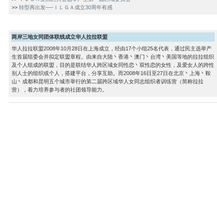
>>
转型再出发──ＩＬＧＡ成立30周年有感
两岸三地女同团体联线成立华人拉拉联盟
华人拉拉联盟2008年10月28日在上海成立，经由17个小组25名代表，通过民主选举产
生首届组委会并拟定联盟章程。由来自大陆丶香港丶澳门丶台湾丶美国等地的拉拉组织
及个人组成的联盟，目的是联结华人跨区域女同性恋丶双性恋的女性，及爱女人的跨性
别人士的组织或个人，搭建平台，分享互助。而2008年16日至27日在北京丶上海丶鞍
山丶成都和昆明五个城市举行的第二届跨区域华人女同志组织者训练营（简称拉拉
营），着力培养参与者的社团领导能力。