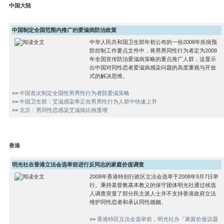
中国大陆
中国制定全国范围内推广的爱滋病防治政策
中华人民共和国卫生部年初公布的一份2008年疾病预
防控制工作要点文件中，将男男同性行为者定为2008
年全国宣传防治爱滋病策略的重点推广人群，这显示
出中国对同性恋者爱滋病感染问题的高度重视与开放
式的解决思维。
>>
中国首次制定全国性男男性行为者防爱滋策略
>>
中国卫生部：艾滋感染率正在男男性行为人群中快速上升
>>
北京：男同性恋感染艾滋病比例显增
香港
明光社在香港立法会选举前进行反同志的家庭价值调查
2008年香港特别行政区立法会选举于2008年9月7日举
行。秉持基督教基本教义的保守团体明光社通过候选
人调查突显了部分民主派人士并不支持香港政府立法
维护同性恋者和承认同性婚姻。
>>
香港特区立法会选举前，明光社办「家庭价值议题