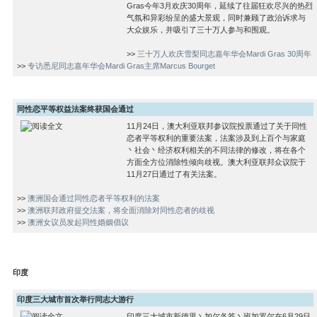
Gras今年3月欢庆30周年，延续了往届狂欢尽兴的热烈
气氛和异彩纷呈的盛大景观，同时兼顾了政治诉求与
大众娱乐，并吸引了三十万人参与和围观。
>>
三十万人欢庆雪梨同志嘉年华会Mardi Gras 30周年
>>
专访悉尼同志嘉年华会Mardi Gras主席Marcus Bourget
同性恋平等权益法案终获国会通过
11月24日，澳大利亚联邦参议院投票通过了关于同性
恋者平等权利的重要法案，法案涉及到上百个与家庭
丶社会丶经济权利相关的不同法律的修改，将在各个
方面全方位消除性倾向歧视。澳大利亚联邦众议院于
11月27日通过了有关法案。
>>
澳洲国会通过同性恋者平等权利的法案
>>
澳洲联邦政府提交法案，将全面消除对同性恋者的歧视
>>
澳洲女议员发起同性婚姻倡议
印度
印度三大城市首次举行同志大游行
印度三大城市新德里丶加尔各答丶班加罗尔在6月29日