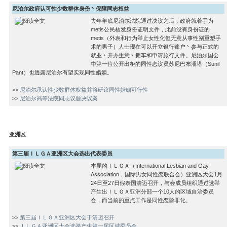
尼泊尔政府认可性少数群体身份丶保障同志权益
去年年底尼泊尔法院通过决议之后，政府就着手为
metis公民核发身份证明文件，此前没有身份证的
metis（外表和行为举止女性化但无意从事性别重塑手
术的男子）人士现在可以开立银行账户丶参与正式的
就业丶开办生意丶拥车和申请旅行文件。尼泊尔国会
中第一位公开出柜的同性恋议员苏尼巴布潘塔（Sunil
Pant）也透露尼泊尔有望实现同性婚姻。
>>
尼泊尔承认性少数群体权益并将研议同性婚姻可行性
>>
尼泊尔高等法院同志议题决议案
亚洲区
第三届ＩＬＧＡ亚洲区大会选出代表委员
本届的ＩＬＧＡ（International Lesbian and Gay
Association，国际男女同性恋联合会）亚洲区大会1月
24日至27日假泰国清迈召开，与会成员组织通过选举
产生出ＩＬＧＡ亚洲分部一个10人的区域自治委员
会，而当前的重点工作是同性恋除罪化。
>>
第三届ＩＬＧＡ亚洲区大会于清迈召开
>>
ＩＬＧＡ亚洲区大会选举产生第一届区域委员会