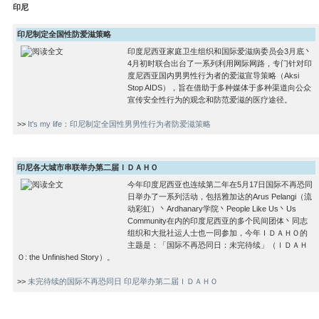
印尼
印尼制定全国性防爱滋策略
印度尼西亚家庭卫生组织和国际爱滋病委员会3月底丶
4月初时联合出台了一系列利用网际网路，专门针对印
度尼西亚国内男男性行为者的爱滋宣导策略（Aksi
Stop AIDS），旨在借助于多种媒体于多种渠道向公众
宣传安全性行为的观念和防范爱滋的医疗途径。
>>
It's my life：印尼制定全国性男男性行为者防爱滋策略
印尼各大城市串联举办第二届ＩＤＡＨＯ
今年印度尼西亚也连续第二年在5月17日国际不再恐同
日举办了一系列活动，包括雅加达的Arus Pelangi（流
动彩虹）丶Ardhanary学院丶People Like Us丶Us
Community在内的印度尼西亚的多个民间团体丶同志
组织和大批社运人士也一同参加，今年ＩＤＡＨＯ的
主题是：「国际不再恐同日：未完待续」（ＩＤＡＨ
Ｏ: the Unfinished Story）。
>>
未完待续的国际不再恐同日 印尼举办第二届ＩＤＡＨＯ