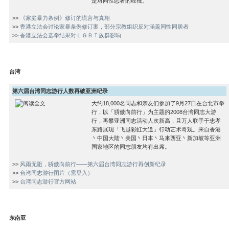
是对同性恋者的歧视。
>>
《家庭暴力条例》修订的谎言与真相
>>
香港立法会讨论家暴条例修订案，部分宗教组织反对涵盖同性同居者
>>
香港立法会选举结果对ＬＧＢＴ族群影响
台湾
第六届台湾同志游行人数再破亚洲纪录
大约18,000名同志和亲友们参加了9月27日在台北市举
行，以「骄傲向前行」为主题的2008台湾同志大游
行，再攀亚洲同志活动人次新高，且万人联手于忠孝
东路展现「飞越彩虹大道」行动艺术奇观。来自香港
丶中国大陆丶美国丶日本丶马来西亚丶新加坡等亚洲
国家地区的同志朋友均有出席。
>>
风雨无阻，骄傲向前行——第六届台湾同志游行再创新纪录
>>
台湾同志游行图片（需登入）
>>
台湾同志游行官方网站
东南亚