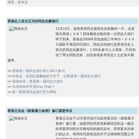
调查」惹争议
香港史上首次正式的同志自豪游行
12月13日，值得香港同志族群欢欣鼓舞的一天，这是
因为香港ＬＧＢＴ群体翘首企盼的第一次同志大游行
终于到来。香港自2005年开始连续三年举办ＩＤＡＨ
Ｏ国际不再恐同日游行，而此次的游行是香港历史上
首次的同志自豪游行。1,200名参与人士现身，不但包
括了男女同性恋者，但也有很多异性恋人士赶来共襄
盛举。
>>
香港第一届同志游行有1,200人参与
>>
向前走，在彩虹旗飘扬的天空下：记香港第一届同志大游行
>>
现场对话：香港第一届同志大游行
>>
为何IDAHO不是Gay Pride？
>>
第一届香港同志游行官方网站
香港立法会《家庭暴力条例》修订案惹争议
香港立法会于12月初开始讨论政府提交的《家庭暴力
条例》修订案，涵盖同性同居者家暴情况的这一建议
的草案受到部分宗教组织的激烈反对，而草案支持者
们则认为，将同性同居情况排斥于法律保障范围之外