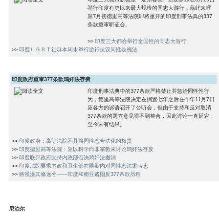
举行印度有史以来最大规模的同志大游行，藉此来呼
应7月初德里高等法院即将重开的印度刑事法典的337
条款重审听证会。
>>
印度三大都会举行全国性的同志大游行
>>
印度ＬＧＢＴ社群本周末举行游行抗议同性歧视法
印度政府重审377条款鸡奸法存费
印度刑事法典中的377条款严格禁止并惩治同性性行
为，德里高等法院决定在搁置七年之后在今年11月7日
应各方的诉请召开了公听会，但由于支持和反对取消
377条款的两方意见得不到整合，因此讨论一直延宕，
至今未有结果。
>>
印度政府：高等法院不具将同性恋合法化的权责
>>
印度德里高等法院：应以科学而非宗教来讨论鸡奸法存废
>>
印度联邦政府支持内政部否决鸡奸法撤消
>>
印度法院要求内政和卫生部在限期内对同性恋法案表态
>>
路漫漫其修远兮——印度和南亚诸国反377条款历程
尼泊尔