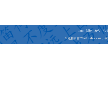
Blog
-
關於
-
廣告
-
招
© 版權所有 2026 fridae.a