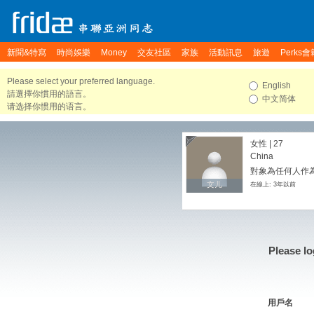
新聞&特寫
時尚娛樂
Money
交友社區
家族
活動訊息
旅遊
Perks會
Please select your preferred language.
English
請選擇你慣用的語言。
中文简体
请选择你惯用的语言。
女性 | 27
China
對象為任何人作
文儿
文儿
在線上: 3年以前
Please lo
用戶名