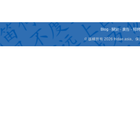
Blog
-
關於
-
廣告
-
招
© 版權所有 2026 fridae.a