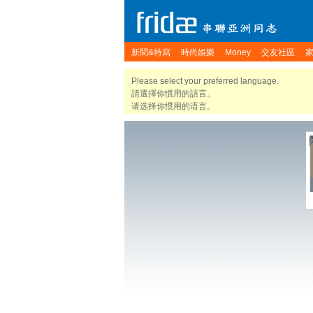
新聞&特寫
時尚娛樂
Money
交友社區
Please select your preferred language.
請選擇你慣用的語言。
请选择你惯用的语言。