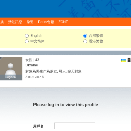
家族
活動訊息
旅遊
Perks會籍
ZONE:
English
台灣繁體
中文简体
香港繁體
女性 | 43
Ukraine
對象為男生作為朋友, 戀人, 聊天對象
Olga26
Olga26
在線上: 3個月前
Please log in to view this profile
用戶名