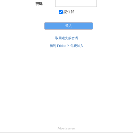
密碼
記住我
取回遺失的密碼
初到 Fridae？ 免費加入
Advertisement