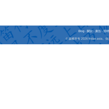
Blog
-
關於
-
廣告
-
招
© 版權所有 2026 fridae.a