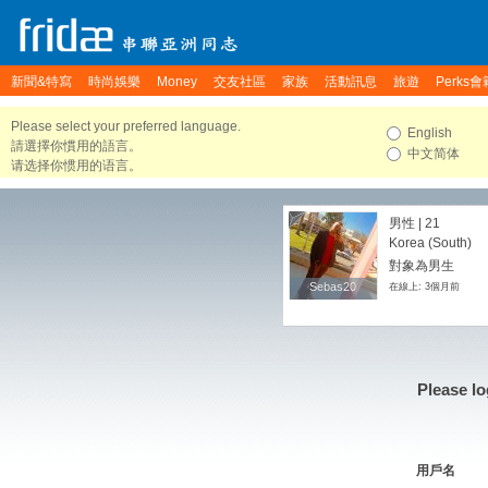
新聞&特寫
時尚娛樂
Money
交友社區
家族
活動訊息
旅遊
Perks會
Please select your preferred language.
English
請選擇你慣用的語言。
中文简体
请选择你惯用的语言。
男性 | 21
Korea (South)
對象為男生
Sebas20
Sebas20
在線上: 3個月前
Please lo
用戶名