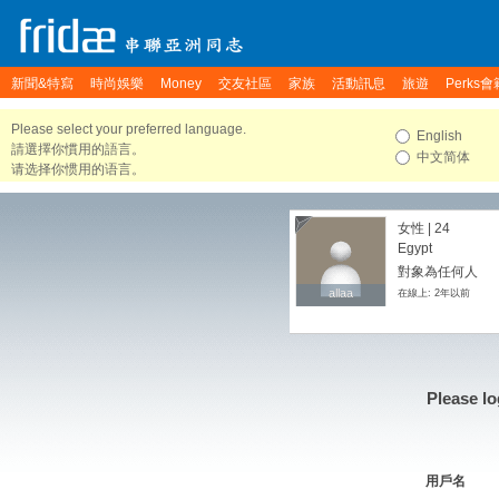
新聞&特寫
時尚娛樂
Money
交友社區
家族
活動訊息
旅遊
Perks會
Please select your preferred language.
English
請選擇你慣用的語言。
中文简体
请选择你惯用的语言。
女性 | 24
Egypt
對象為任何人
allaa
allaa
在線上: 2年以前
Please lo
用戶名