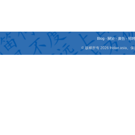
Blog
-
關於
-
廣告
-
招
© 版權所有 2026 fridae.a