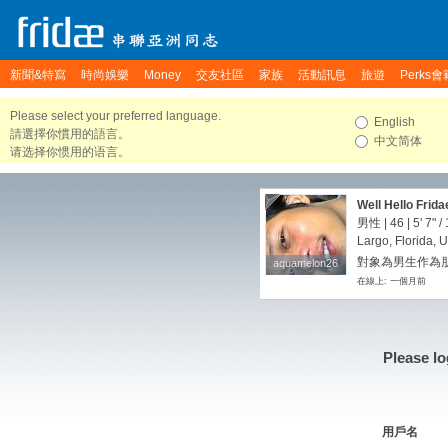
新聞&特寫
時尚娛樂
Money
交友社區
家族
活動訊息
旅遊
Perks會
Please select your preferred language.
English
請選擇你慣用的語言。
中文简体
请选择你惯用的语言。
Well Hello Fridae
these years
男性 | 46 |
5' 7"
/
Largo, Florida, U
對象為男生作為朋
aquamelon26
aquamelon26
在線上: 一個月前
Please lo
用戶名