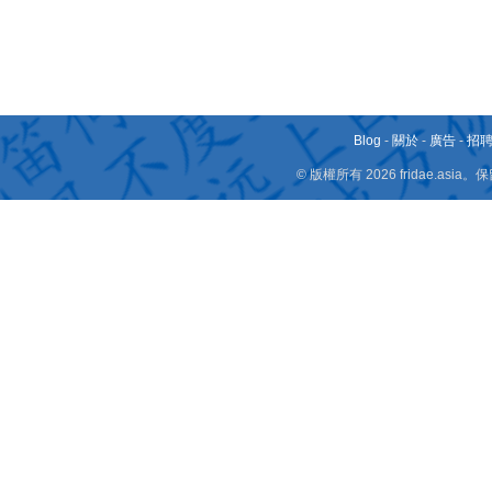
Blog
-
關於
-
廣告
-
招
© 版權所有 2026 fridae.a