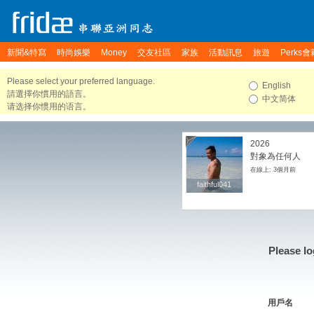
新聞&特寫
時尚娛樂
Money
交友社區
家族
活動訊息
旅遊
Perks會
Please select your preferred language.
English
請選擇你慣用的語言。
中文简体
请选择你惯用的语言。
2026
對象為任何人
在線上: 3個月前
faithful041
faithful041
Please lo
用戶名