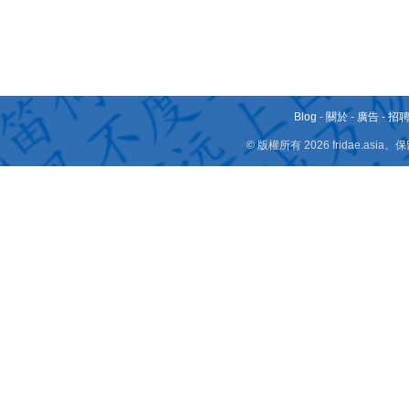
Blog
-
關於
-
廣告
-
招
© 版權所有 2026 fridae.a