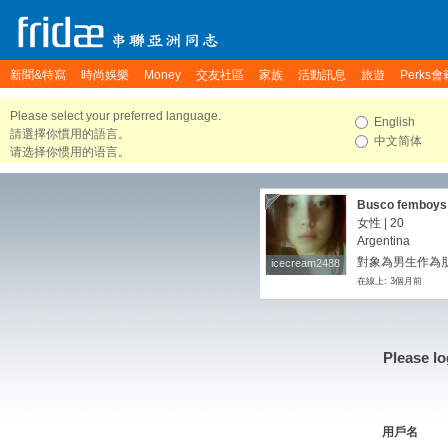
新聞&特寫
時尚娛樂
Money
交友社區
家族
活動訊息
旅遊
Perks會
Please select your preferred language.
English
請選擇你慣用的語言。
中文简体
请选择你惯用的语言。
Busco femboys 
twinks , bottom
女性 | 20
eso, en cuestio
Argentina
beneficios cual
對象為男生作為
icecream2488
icecream2488
tienes que tener
在線上: 3個月前
top no bottom) 
de lo virtual I'
twinks, bottoms,
here for. I'm jus
benefits, either
Please lo
用戶名