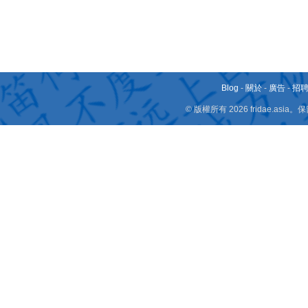
Blog
-
關於
-
廣告
-
招
© 版權所有 2026 fridae.a