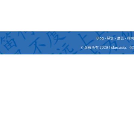
Blog
-
關於
-
廣告
-
招
© 版權所有 2026 fridae.a