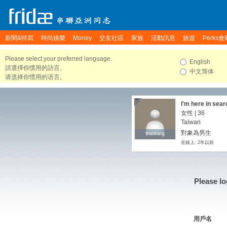
新聞&特寫
時尚娛樂
Money
交友社區
家族
活動訊息
旅遊
Perks會
Please select your preferred language.
English
請選擇你慣用的語言。
中文简体
请选择你惯用的语言。
I'm here in sear
女性 | 36
Taiwan
對象為男生
theming
theming
在線上: 2年以前
Please lo
用戶名