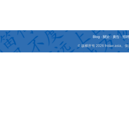
Blog
-
關於
-
廣告
-
招
© 版權所有 2026 fridae.a