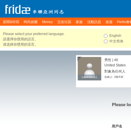
新聞&特寫
時尚娛樂
Money
交友社區
家族
活動訊息
旅遊
Perks會
Please select your preferred language.
English
請選擇你慣用的語言。
中文简体
请选择你惯用的语言。
男性 | 46
United States
對象為任何人
vankden11
vankden11
在線上: 2個月前
Please lo
用戶名