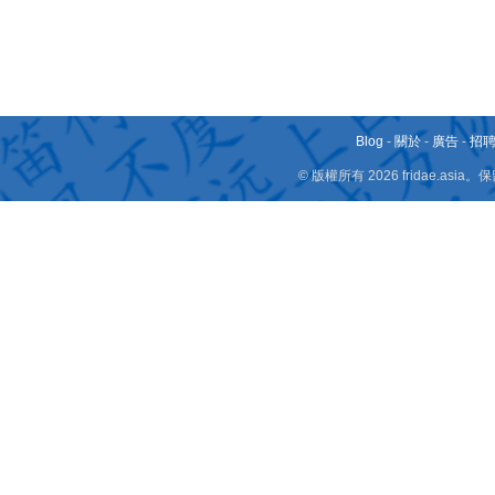
Blog
-
關於
-
廣告
-
招
© 版權所有 2026 fridae.a