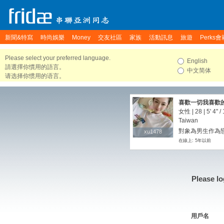
新聞&特寫
時尚娛樂
Money
交友社區
家族
活動訊息
旅遊
Perks會
Please select your preferred language.
English
請選擇你慣用的語言。
中文简体
请选择你惯用的语言。
喜歡一切我喜歡的
女性 | 28 |
5' 4"
/
Taiwan
對象為男生作為戀
xu1478
xu1478
在線上: 5年以前
Please lo
用戶名