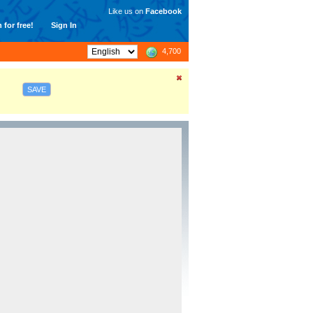
Like us on
Facebook
 for free!
Sign In
4,700
SAVE