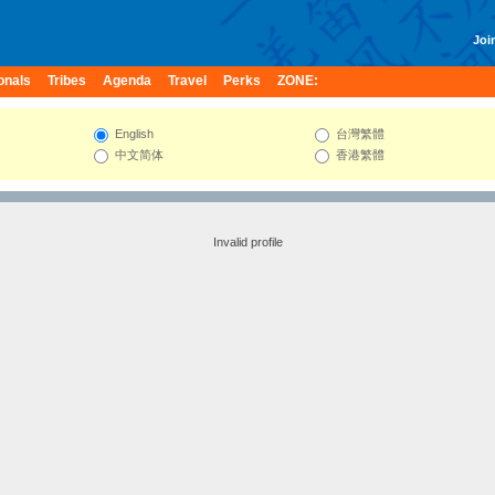
Join
onals
Tribes
Agenda
Travel
Perks
ZONE:
English
台灣繁體
中文简体
香港繁體
Invalid profile