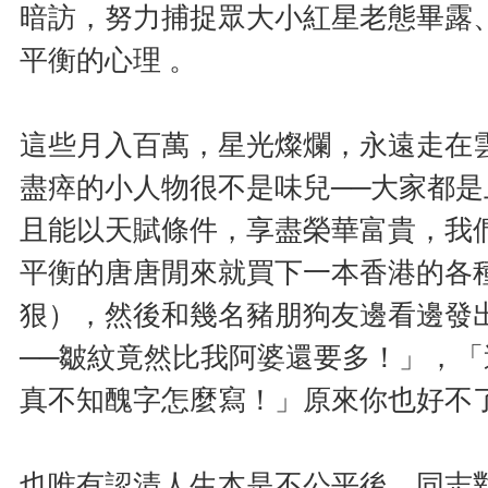
暗訪，努力捕捉眾大小紅星老態畢露
平衡的心理 。
這些月入百萬，星光燦爛，永遠走在
盡瘁的小人物很不是味兒──大家都
且能以天賦條件，享盡榮華富貴，我
平衡的唐唐閒來就買下一本香港的各
狠），然後和幾名豬朋狗友邊看邊發
──皺紋竟然比我阿婆還要多！」，
真不知醜字怎麼寫！」原來你也好不
也唯有認清人生本是不公平後，同志