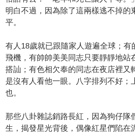
明白不過，因為除了這兩樣逃不掉的
平。
有人18歲就已跟隨家人遊遍全球；有
飛機，有帥帥美美同志只要靜靜地站
搭訕；有色相欠奉的同志在夜店裡又
是沒有人看他一眼。八字排列不好；
也。
那些八卦雜誌銷路長紅，因為狗仔隊
生，揭發星光背後，偶像紅星們陷在