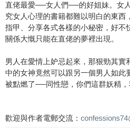
直佬最愛──女人們──的好姐妹。女
究女人心理的書籍都難以明白的東西
指甲、分享各式各樣的小秘密，好不
關係大慨只能在直佬的夢裡出現。
男人在愛情上妒忌起來，那狠勁其實
中的女神竟然可以跟另一個男人如此
被點燃了──同性戀，你們這群妖精
歡迎與作者電郵交流：
confessions7