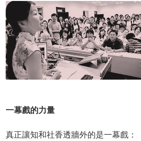
一幕戲的力量
真正讓知和社香透牆外的是一幕戲：