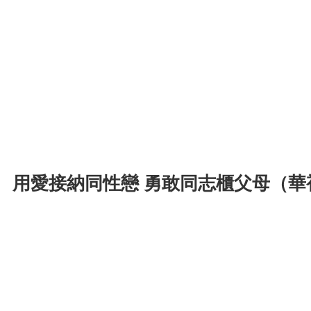
用愛接納同性戀 勇敢同志櫃父母（華視新聞