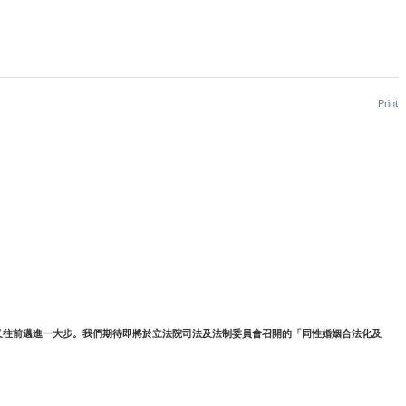
Print
程，又往前邁進一大步。我們期待即將於立法院司法及法制委員會召開的「同性婚姻合法化及