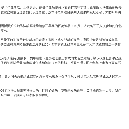
，提起行政訴訟。上個月台北高等行政法院就本案進行言詞辯論，邀請政大法律系副教授
同志家庭權益促進會對此表達尊重，然本件眾所注目的判決結果亦因此延宕，未能即時糾
團體開始推動民法親屬繼承編修正草案的百萬連署；10月，近六萬五千人次參加的台北
烈需求。
長不能同時對孩子行使親權的窘境：實際上擁有雙親的孩子，竟因法條限制被迫成為單
子的監護權竟判給僅數面之緣的祖父－而非實質上已共同生活多年宛如孩童雙親之一的伴
叉分析則顯示卅歲以下的年輕世代更多達七成三贊成同志合法結婚，顯示我國社會早已認
由伴侶制度賦予同志家庭近似或相等於婚姻的權益。反觀台灣，同志年年上街遊行高喊訴
籲，廣大同志族群組成家庭的急迫需求應為社會所看見，司法院大法官理當成為人民基本
。
2006年立法委員蕭美琴提出的「同性婚姻法」草案的立法進程，又往前邁進一大步。我們
集結力量，倡議同志成家的相關權利。