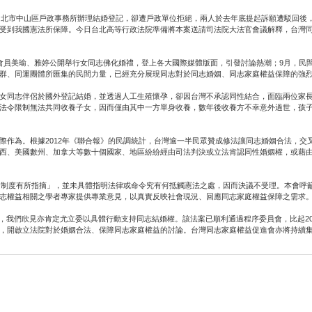
的台北市中山區戶政事務所辦理結婚登記，卻遭戶政單位拒絕，兩人於去年底提起訴願遭駁回後
受到我國憲法所保障。今日台北高等行政法院準備將本案送請司法院大法官會議解釋，台灣
會員美瑜、雅婷公開舉行女同志佛化婚禮，登上各大國際媒體版面，引發討論熱潮；9月，民間
群、同運團體所匯集的民間力量，已經充分展現同志對於同志婚姻、同志家庭權益保障的強
女同志伴侶於國外登記結婚，並透過人工生殖懷孕，卻因台灣不承認同性結合，面臨兩位家
法令限制無法共同收養子女，因而僅由其中一方單身收養，數年後收養方不幸意外過世，孩
際作為。根據2012年《聯合報》的民調統計，台灣逾一半民眾贊成修法讓同志婚姻合法，交
西、美國數州、加拿大等數十個國家、地區紛紛經由司法判決或立法肯認同性婚姻權，或藉
婚姻制度有所指摘」，並未具體指明法律或命令究有何抵觸憲法之處，因而決議不受理。本會呼
志權益相關之學者專家提供專業意見，以真實反映社會現況、回應同志家庭權益保障之需求
法化，我們欣見亦肯定尤立委以具體行動支持同志結婚權。該法案已順利通過程序委員會，比起
，開啟立法院對於婚姻合法、保障同志家庭權益的討論。台灣同志家庭權益促進會亦將持續