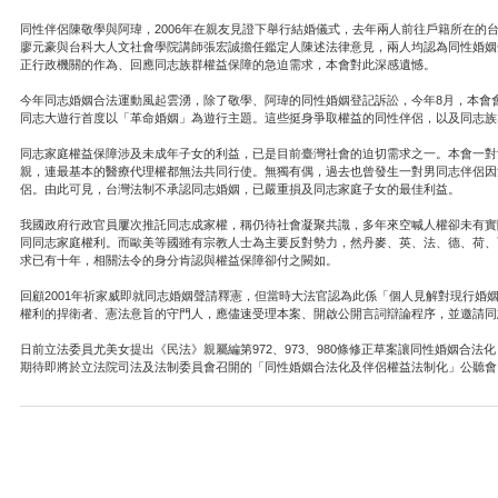
同性伴侶陳敬學與阿瑋，2006年在親友見證下舉行結婚儀式，去年兩人前往戶籍所在
廖元豪與台科大人文社會學院講師張宏誠擔任鑑定人陳述法律意見，兩人均認為同性婚姻
正行政機關的作為、回應同志族群權益保障的急迫需求，本會對此深感遺憾。
今年同志婚姻合法運動風起雲湧，除了敬學、阿瑋的同性婚姻登記訴訟，今年8月，本會
同志大遊行首度以「革命婚姻」為遊行主題。這些挺身爭取權益的同性伴侶，以及同志族
同志家庭權益保障涉及未成年子女的利益，已是目前臺灣社會的迫切需求之一。本會一對
親，連最基本的醫療代理權都無法共同行使。無獨有偶，過去也曾發生一對男同志伴侶因
侶。由此可見，台灣法制不承認同志婚姻，已嚴重損及同志家庭子女的最佳利益。
我國政府行政官員屢次推託同志成家權，稱仍待社會凝聚共識，多年來空喊人權卻未有實
同同志家庭權利。而歐美等國雖有宗教人士為主要反對勢力，然丹麥、英、法、德、荷、
求已有十年，相關法令的身分肯認與權益保障卻付之闕如。
回顧2001年祈家威即就同志婚姻聲請釋憲，但當時大法官認為此係「個人見解對現行
權利的捍衛者、憲法意旨的守門人，應儘速受理本案、開啟公開言詞辯論程序，並邀請同
日前立法委員尤美女提出《民法》親屬編第972、973、980條修正草案讓同性婚姻合
期待即將於立法院司法及法制委員會召開的「同性婚姻合法化及伴侶權益法制化」公聽會