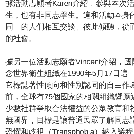
據活動志願者Karen介紹，參與本
生，也有非同志學生。這和活動本身
同」的人們相互交談、彼此傾聽，從
的社會。
據另一位活動志願者Vincent介紹
念世界衛生組織在1990年5月17日
它標誌著性傾向和性別認同的自由作
前，全球有75個國家的相關組織響應
少數社群爭取合法權益的公眾教育和
無國界，目標是讓普通民眾了解同志
恐懼和歧視（Transphobia）納入議