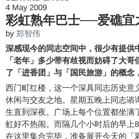
4 May 2009
彩虹熟年巴士──爱礁宜
by
郑智伟
深感现今的同志空间中，很少有提供
「老年」多少带有歧视而妨碍了大哥
了「进香团」与「国民旅游」的概念
西门町红楼，这一个深具同志历史意
休闲与交友之地。星期五晚上同志谘
生直到深夜。广场上每个位置都坐满
虹好不热闹。而隔几个小时后的早上8
在这里集合完毕，准备展开今天的「