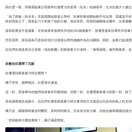
與白雯一樣，同樣面臨著父母親和社會壓力的孟萌（化名）結婚很早，丈夫比她大十歲左
「為了跟她（前女友）見面我開始跟老公爭吵，吵著吵著他開始動手拉扯我，我還是不依
終於情急之下，我拿起刀子刺進了他的大腿。他沒有死，而我則被關進去幾年，出來後離
孟萌其實並不是個案，在有或者有過異性伴侶的163個個案中，曾遭受過來自異性伴侶暴
究其原因，徐玢認為乃是由於現行法律是以異性婚姻作為合法關係，因此，如果已組成異
拉拉們在描述來自父母親（包括親屬）的家庭暴力行為時，「侮辱謾罵」被列舉最多；在
多數拉拉選擇了沉默
在遭遇到家庭暴力時怎麼辦？
橘子苦笑，趙樺無語，白雯淚水漣漣。
這一刻，置身事外的她們或者會有百般情緒。但那一刻，在遭遇家庭暴力的那一刻，除了
首份調查報告也顯示，拉拉們在遭受家庭暴力時主要求助方式還是以社區內的私人性支持
橘子說，陽陽當時被送到醫院，及時得到救治，生命並沒有大礙，但從此她和陽陽也就分
「求助能有什麼效果呢？」橘子滿是懷疑。