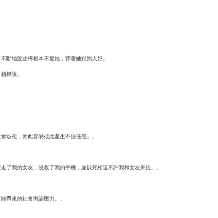
，不斷地說趙樺根本不愛她，背著她跟別人好。
」趙樺說。
社會歧視，因此容易彼此產生不信任感」。
趕走了我的女友，沒收了我的手機，並以死相逼不許我和女友來往」。
可能帶來的社會輿論壓力。」