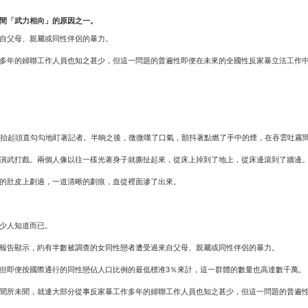
間「武力相向」的原因之一。
自父母、親屬或同性伴侶的暴力。
多年的婦聯工作人員也知之甚少，但這一問題的普遍性即便在未來的全國性反家暴立法工作
，抬起頭直勾勾地盯著記者。半晌之後，微微嘆了口氣，顫抖著點燃了手中的煙，在吞雲吐霧
演武打戲。兩個人像以往一樣光著身子就撕扯起來，從床上掉到了地上，從床邊滾到了牆邊
的肚皮上劃過，一道清晰的劃痕，血從裡面滲了出來。
少人知道而已。
報告顯示，約有半數被調查的女同性戀者遭受過來自父母、親屬或同性伴侶的暴力。
但即便按國際通行的同性戀佔人口比例的最低標准3％來計，這一群體的數量也高達數千萬。
聞所未聞，就連大部分從事反家暴工作多年的婦聯工作人員也知之甚少，但這一問題的普遍