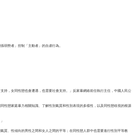
。
關係弱勢者」控制「主動者」的自虐行為。
。
會支持，女同性戀也會遭遇，也需要社會支持。」反家暴網絡前任執行主任，中國人民公
紹同性戀家庭暴力相關知識、了解性別氣質和性別表現的多樣性，以及同性戀歧視的根源
。」
別氣質、性傾向的男性之間和女人之間的平等；在同性戀人群中也需要進行性別平等教