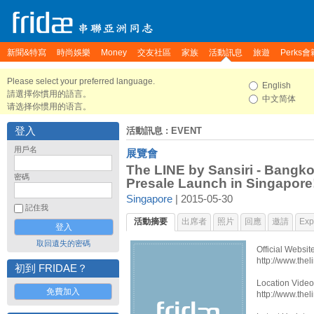
新聞&特寫
時尚娛樂
Money
交友社區
家族
活動訊息
旅遊
Perks會
Please select your preferred language.
English
請選擇你慣用的語言。
中文简体
请选择你惯用的语言。
登入
活動訊息
: EVENT
用戶名
展覽會
The LINE by Sansiri - Bangko
密碼
Presale Launch in Singapore
Singapore
| 2015-05-30
記住我
活動摘要
出席者
照片
回應
邀請
Expo
取回遺失的密碼
Official Websit
http://www.thel
初到 FRIDAE？
Location Vide
免費加入
http://www.thel