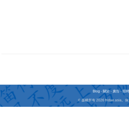
Blog
-
關於
-
廣告
-
招
© 版權所有 2026 fridae.a