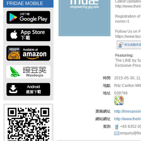
Latest Update
FRIDAE MOBILE
http://www.the
Registration of 
nomo=1
Follow Us on F
https://www.fac
將這個翻譯成
Featuring:
The LINE by San
Exclusive Pres
時間
2015-05-30, 11:
地點
Ritz Carlton Mi
地址
039799
票務網址
http://linesans
網站網址
http://www.thel
查詢
+65 6352 0
enquiry@the