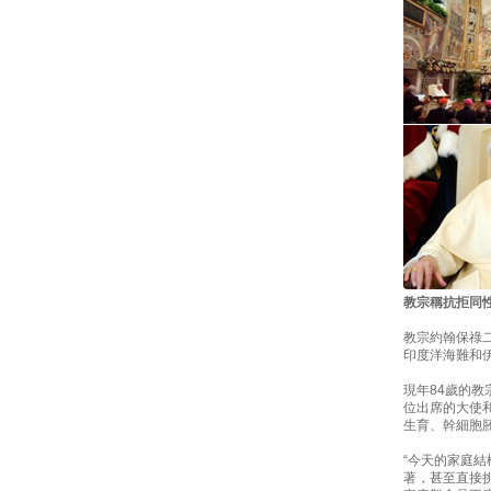
教宗稱抗拒同性
教宗約翰保祿二
印度洋海難和
現年84歲的教
位出席的大使
生育、幹細胞
“今天的家庭
著，甚至直接