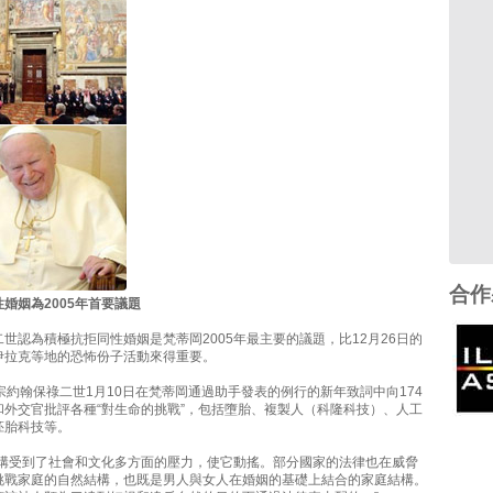
合作
婚姻為2005年首要議題
世認為積極抗拒同性婚姻是梵蒂岡2005年最主要的議題，比12月26日的
伊拉克等地的恐怖份子活動來得重要。
宗約翰保祿二世1月10日在梵蒂岡通過助手發表的例行的新年致詞中向174
和外交官批評各種“對生命的挑戰”，包括墮胎、複製人（科隆科技）、人工
胚胎科技等。
結構受到了社會和文化多方面的壓力，使它動搖。部分國家的法律也在威脅
挑戰家庭的自然結構，也既是男人與女人在婚姻的基礎上結合的家庭結構。