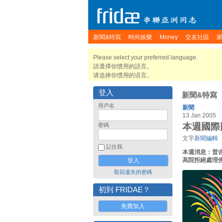
新聞&特寫
時尚娛樂
Money
交友社區
Please select your preferred language.
請選擇你慣用的語言。
请选择你惯用的语言。
登入
新聞&特寫
用戶名
新聞
13 Jan 2005
本週國際同
密碼
文字
新聞編輯
記住我
本週消息：普
高院拒絕處理
取回遺失的密碼
初到 FRIDAE？
免費加入