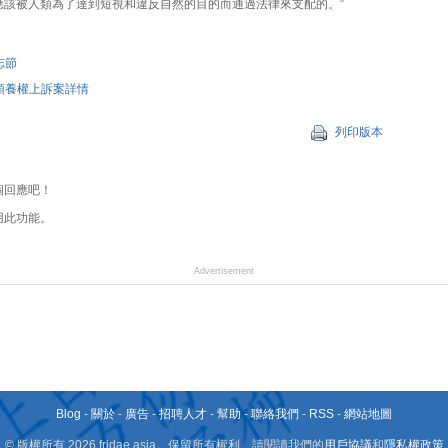
應該被人類為了達到短視和違反自然的目的而通過法律來支配的。”
志節
領養權上訴案詳情
列印版本
個回應吧！
用此功能。
Advertisement
Blog
-
關於
-
廣告
-
招聘人才
-
幫助
-
聯絡我們
-
RSS
-
網站地圖
© 版權所有 2026 fridae.asia。保留所有權利。請閱讀我們的
用戶協議
和
隱私權政策