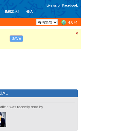
Like us on
Facebook
免費加入!
登入
4,674
SAVE
IAL
article was recently read by