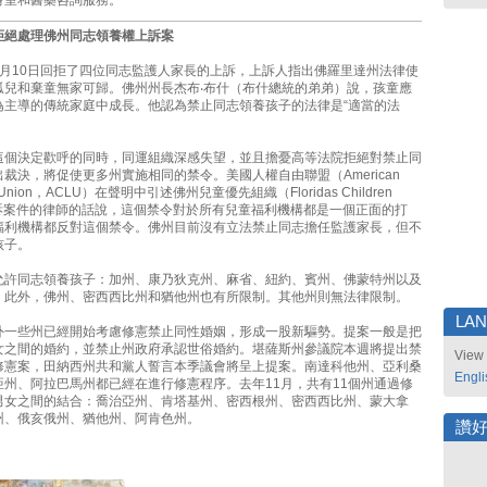
身室和醫藥咨詢服務。
拒絕處理佛州同志領養權上訴案
1月10日回拒了四位同志監護人家長的上訴，上訴人指出佛羅里達州法律使
孤兒和棄童無家可歸。佛州州長杰布‧布什（布什總統的弟弟）說，孩童應
為主導的傳統家庭中成長。他認為禁止同志領養孩子的法律是“適當的法
這個決定歡呼的同時，同運組織深感失望，並且擔憂高等法院拒絕對禁止同
裁決，將促使更多州實施相同的禁令。美國人權自由聯盟（American
rties Union，ACLU）在聲明中引述佛州兒童優先組織（Floridas Children
表上訴案件的律師的話說，這個禁令對於所有兒童福利機構都是一個正面的打
福利機構都反對這個禁令。佛州目前沒有立法禁止同志擔任監護家長，但不
孩子。
允許同志領養孩子：加州、康乃狄克州、麻省、紐約、賓州、佛蒙特州以及
；此外，佛州、密西西比州和猶他州也有所限制。其他州則無法律限制。
LA
外一些州已經開始考慮修憲禁止同性婚姻，形成一股新驅勢。提案一般是把
女之間的婚約，並禁止州政府承認世俗婚約。堪薩斯州參議院本週將提出禁
View 
修憲案，田納西州共和黨人誓言本季議會將呈上提案。南達科他州、亞利桑
Engli
亞州、阿拉巴馬州都已經在進行修憲程序。去年11月，共有11個州通過修
男女之間的結合：喬治亞州、肯塔基州、密西根州、密西西比州、蒙大拿
州、俄亥俄州、猶他州、阿肯色州。
讚