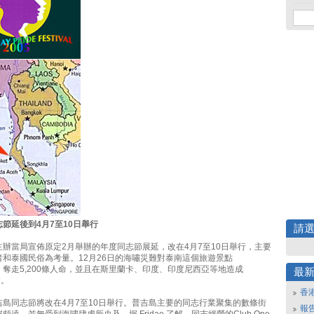
節延後到4月7至10日舉行
請
辦當局宣佈原定2月舉辦的年度同志節展延，改在4月7至10日舉行，主要
者和泰國民俗為考量。12月26日的海嘯災難對泰南這個旅遊景點
奪走5,200條人命，並且在斯里蘭卡、印度、印度尼西亞等地造成
最
命。
香
吉島同志節將改在4月7至10日舉行。普吉島主要的同志行業聚集的數條街
報