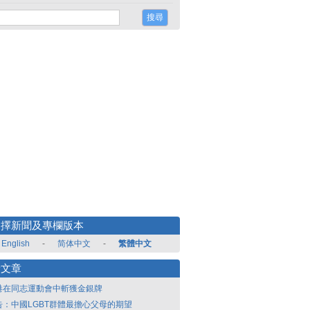
選擇新聞及專欄版本
English
-
简体中文
-
繁體中文
新文章
港在同志運動會中斬獲金銀牌
告：中國LGBT群體最擔心父母的期望