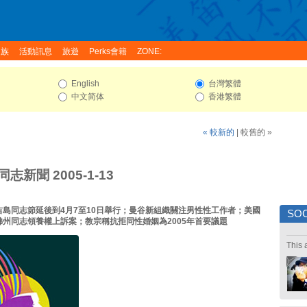
家族
活動訊息
旅遊
Perks會籍
ZONE:
English
台灣繁體
中文简体
香港繁體
« 較新的
|
較舊的 »
志新聞 2005-1-13
吉島同志節延後到4月7至10日舉行；曼谷新組織關注男性性工作者；美國
SOC
佛州同志領養權上訴案；教宗稱抗拒同性婚姻為2005年首要議題
This 