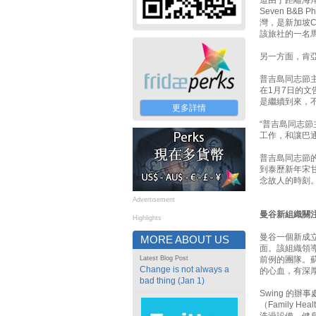
道由于距離海岸頗
Seven B&
灣，是新加坡C
該旅社的一名
另一方面，肯亞
普吉島同志節
在1月7日的
是繼續到來，
更多詳情
“普吉島同志
工作，和讓巴
普吉島同志節
到泰歷新年宋
念故人的時刻。
Advertisement
曼谷新組織關
Highlights
曼谷一個新成立
MORE ABOUT US
面。該組織領導
Latest Blog Post
前例的團隊。蘇
Change is not always a
的心血，有深
bad thing (Jan 1)
Swing 的辦
（Family H