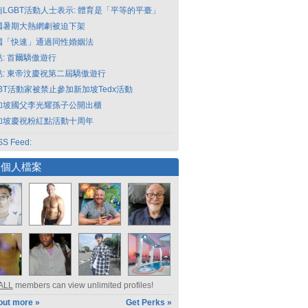
南LGBT活動人士表示: 體育是「平等的平臺」
國暑期大熱網劇被迫下架
國「快速」通過同性婚姻法
點: 首爾驕傲遊行
點: 東帝汶慶祝第二屆驕傲遊行
GBT活動家被禁止參加新加坡Tedx活動
加坡國父李光耀孫子公開出櫃
加坡慶祝粉紅點活動十周年
S Feed:
選個人檔案
ALL
members can view unlimited profiles!
out more »
Get Perks »