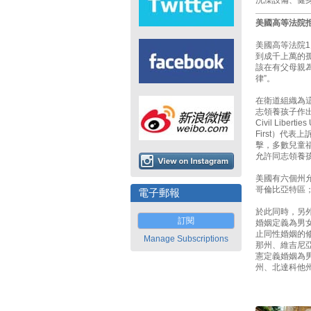
洗澡設備、健
美國高等法院
美國高等法院
到成千上萬的
該在有父母親
律”。
在衛道組織為
志領養孩子作出
Civil Libe
First）代
擊，多數兒童
允許同志領養
美國有六個州
哥倫比亞特區
電子郵報
於此同時，另
訂閱
婚姻定義為男
止同性婚姻的
Manage Subscriptions
那州、維吉尼
憲定義婚姻為
州、北達科他