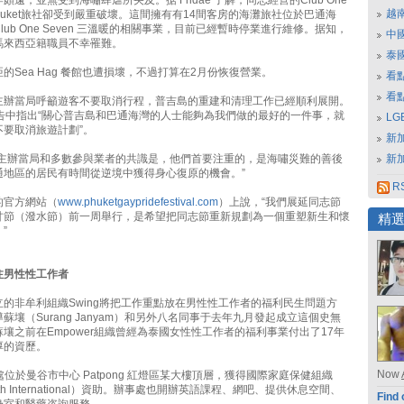
遠，並無受到海嘯肆虐所央及。据 Fridae 了解，同志經營的Club One
越
B Phuket旅社卻受到嚴重破壞。這間擁有有14間客房的海灘旅社位於巴通海
lub One Seven 三溫暖的相關事業，目前已經暫時停業進行維修。据知，
中
馬來西亞籍職員不幸罹難。
泰
的Sea Hag 餐館也遭損壞，不過打算在2月份恢復營業。
看
看
主辦當局呼籲遊客不要取消行程，普吉島的重建和清理工作已經順利展開。
文告中指出“關心普吉島和巴通海灣的人士能夠為我們做的最好的一件事，就
L
不要取消旅遊計劃”。
新
節主辦當局和多數參與業者的共識是，他們首要注重的，是海嘯災難的善後
新
通地區的居民有時間從逆境中獲得身心復原的機會。”
RS
的官方網站（
www.phuketgaypridefestival.com
）上說，“我們展延同志節
甘節（潑水節）前一周舉行，是希望把同志節重新規劃為一個重塑新生和懷
精
”
注男性性工作者
的非牟利組織Swing將把工作重點放在男性性工作者的福利民生問題方
蘇壤（Surang Janyam）和另外八名同事于去年九月發起成立這個史無
壤之前在Empower組織曾經為泰國女性性工作者的福利事業付出了17年
厚的資歷。
Now
事處位於曼谷市中心 Patpong 紅燈區某大樓頂層，獲得國際家庭保健組織
ealth International）資助。辦事處也開辦英語課程、網吧、提供休息空間、
Find 