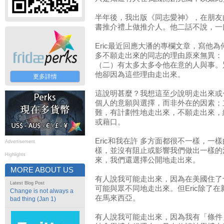
半年後，我出版《同志愛神》，在朋友
書推介禮上做推介人。他二話不說，一
Eric最近回應大潘的專欄文章，寫他
多不願走出來的同志的理由原來無異：
（二）有太多太多令他在意的人與事。
他卻因為這些理由走出來。
更多詳情
這說明甚麼？我想這至少說明走出來或
個人的意願與選擇，而非外在的因素；
難，有計劃性地走出來，不願走出來，
或藉口。
Eric和我在許 多方面都很不一樣，
Advertisement
樣，並沒有阻止或影響我們做出一樣的
Highlights
來，我們還選擇公開地走出來。
MORE ABOUT US
有人說我可能走出來，因為在美國住了
Latest Blog Post
可能與眾不同地走出來。但Eric除了
Change is not always a
在馬來西亞。
bad thing (Jan 1)
有人說我可能走出來，因為我有「條件