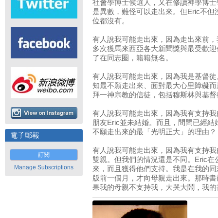
社會學博士候選人，又在修讀神學博士
是異數，難怪可以走出來。但Eric不
位都沒有。
有人說我可能走出來，因為走出來前，
多次獲馬來西亞各大新聞獎與最受歡迎作
了在同志圈，籍籍無名。
有人說我可能走出來，因為我是基督徒。
知最不願走出來、面對最大心里障礙而
拜一神宗教的信徒，包括穆斯林與基督
有人說我可能走出來，因為我有支持我
朋友Eric並未結婚。而且，問問已經
不願走出來的最「光明正大」的理由？
電子郵報
有人說我可能走出來，因為我有支持我的
訂閱
雙親。但我們的情況還是不同。Eric
Manage Subscriptions
來，而且獲得他們支持。我是在我的同
版前一個月，才向母親走出來。那時書
果我的母親不支持我，大哭大鬧，我的