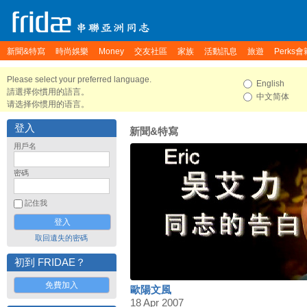
新聞&特寫
時尚娛樂
Money
交友社區
家族
活動訊息
旅遊
Perks會
Please select your preferred language.
English
請選擇你慣用的語言。
中文简体
请选择你惯用的语言。
登入
新聞&特寫
用戶名
密碼
記住我
取回遺失的密碼
初到 FRIDAE？
免費加入
歐陽文風
18 Apr 2007