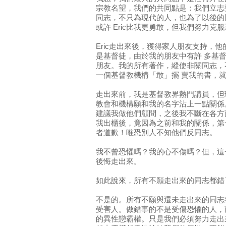
宗教名望，我們的共同點是：我們立志
同志，不只為現代的人，也為了以後的
或許 Eric比我更勇敢，但我們努力克
Eric走出來後，獲得家人朋友支持，
是基督徒，由於我的朋友中有許 多基督
朋友。我的所有著作，縱使非關同志，
一個基督教機構「敢」擺 賣我的書，
走出來前，我是基督教界熱門講員，但
教會和機構願和我的名字沾上一點關係
建議我做他們顧問，之後我不斷在各方
我出櫃後，竟因為之前和我的關係，第
者道歉！唯恐別人不知他們反同志。
我不曾恐懼嗎？我的心不傷嗎？但，這
後悔走出來。
如此說來，所有不願走出來的同志都錯
不是的。所有不願與還未走出來的同志
受害人。做錯事的不是受傷恐懼的人，
的異性戀霸權。只是我們必須努力走出