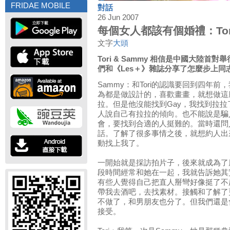
FRIDAE MOBILE
對話
26 Jun 2007
每個女人都該有個婚禮：Tori
文字
大頭
Tori & Sammy 相信是中國大陸
們和《Les＋》雜誌分享了怎麼步上同
Sammy：和Tori的認識要回到四年
為都是做設計的，喜歡畫畫，就想做這
拉。但是他沒能找到Gay，我找到拉
人說自己有拉拉的傾向。也不能說是騙
會，要找到合適的人挺難的。當時還問
話。了解了很多事情之後，就想約人出來
動找上我了。
一開始就是採訪拍片子，後來就成為了朋
段時間經常和她在一起，我就告訴她其
有些人覺得自己把直人掰彎好像挺了不
帶我去酒吧，去找素材。接觸和了解了
不做了，和男朋友也分了。但我們還是
接受。