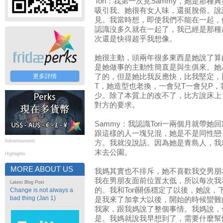
Tori：我第一次見Sammy，她是那
吸引我。她很有女人味，還挺脫俗。說
見。我當時想，即使我們不能在一起，
認識沒多久就在一起了，我已經是那種
次還是快得超乎我想像。
她很主動，頭兩年很多東西是她說了算
是她做事的主動性簡直是與生俱來。她
更多詳情
了的，但是她比我反應快，比我堅定，
T，她造型也老換，一會兒T一會兒P
少。除了本質上的改不了，比方說床上
對方的要求。
Sammy：我認識Tori一兩個月就帶
跟這樣的人一塊兒混，她是不是同性戀
Advertisement
方。我就沒說話。因為她是青島人，我
末去公園。
Highlights
MORE ABOUT US
我媽其實也不排斥，她不喜歡我交男朋
我在男朋友面前位置太低，所以每次我
Latest Blog Post
的。我和Tori關係穩定了以後，她說
Change is not always a
bad thing (Jan 1)
是我來了加拿大以後，開始的時候蠻難的
我家，跟我媽說了整個事情。我媽說，你
是。我媽就說我早想到了，需要什麼幫