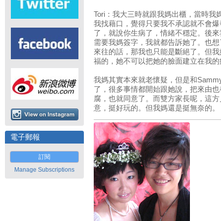
Tori：我大三時就跟我媽出櫃，當時
我找藉口，覺得只要我不承認就不會爆
了，就說你生病了，情緒不穩定。後來我
需要我媽簽字，我就都告訴她了。也想
來往的話，那我也只能是斷絕了。但我
福的，她不可以把她的臉面建立在我的
我媽其實本來就老懷疑，但是和Samm
了，很多事情都開始跟她說，把來由也
腐，也就同意了。而雙方家長呢，這方
意，挺好玩的。但我媽還是挺無奈的。
電子郵報
訂閱
Manage Subscriptions