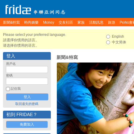
新聞&特寫
時尚娛樂
Money
交友社區
家族
活動訊息
旅遊
Perks會
Please select your preferred language.
English
請選擇你慣用的語言。
中文简体
请选择你惯用的语言。
登入
新聞&特寫
用戶名
密碼
記住我
取回遺失的密碼
初到 FRIDAE？
免費加入