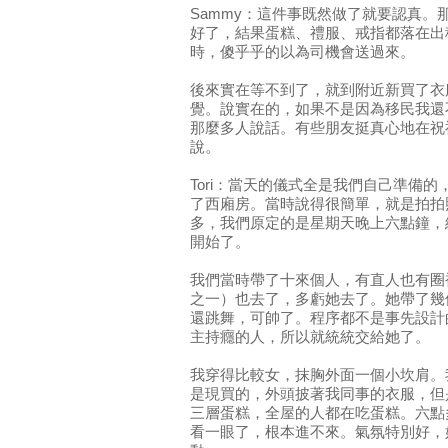
Sammy：這件事既然做了就要認真。
好了，結果蛋糕、禮服、戒指都落在出
時，傻乎乎的以為司機會送過來。
後來實在等不到了，就到附近新買了衣
覺。說實在的，如果不是因為移民我還
那麼多人說話。有些朋友挺真心地在祝
說。
Tori：當天的儀式全是我們自己準備
了西廂房。當時說得很簡單，就是拍拍
多，我們原定的是星期天晚上六點鐘，
開始了。
我們當時帶了十來個人，有直人也有圈裡
之一）也去了，多虧她去了。她帶了幾個
還跳舞，可帥了。程序都不是事先設計
主持癮的人，所以就統統交給她了。
我穿得比較女，抹胸外面一個小坎肩。
是現買的，外頭披著我同事的衣服，但
三層蛋糕，全屋的人都在吃蛋糕。六點
看一眼了，根本進不來。氣氛特別好，