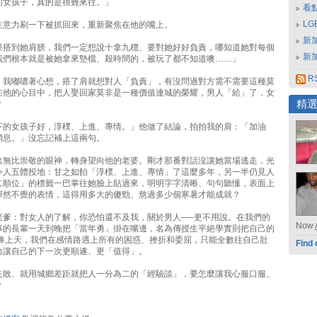
的女孩子，真的是很難來往。」
看
L
注意力刷一下被抓回來，重新聚焦在他的嘴上。
新
果搭到她肩膀，我們一定想說十拿九穩、要對她好好負責，哪知道她對每個
新
我們根本就是被她拿來墊檔、殺時間的，被玩了都不知道噢……」
RS
」我嘟噥著心想，搭了肩就想對人「負責」，有沒問過對方需不需要這種莫
在他的心目中，把人娶回家莫非是一種價值連城的榮耀，男人「給」了，女
精
？
下的女孩子好，淳樸、上進、專情。」他做了結論，拍拍我的肩：「加油
消息。」沒忘記補上這兩句。
出無比崇敬的眼神，轉身望向他的老婆。剛才那番對話沒讓她當場逃走，光
令人五體投地：甘之如飴「淳樸、上進、專情」了這麼多年，另一半仍見人
二順位」的標籤一巴掌往她臉上貼過來，明明字字清晰、句句聽懂，表面上
渾然不覺的表情，這得用多大的傻勁、熬過多少個寒暑才能成就？
老爹：對女人的了解，你恐怕還不及我，關於男人──更不用說。在我們的
Now
事的長輩一天到晚把「當年勇」掛在嘴邊，名為傳授生平絕學實則把自己的
吹捧上天，我們在感情路遇上所有的困惑、挫折和委屈，只能全數往自己肚
Find 
力讓自己的下一次更順遂、更「值得」。
失敗、就用城鄉差距就把人一分為二的「經驗談」，要怎麼讓我心服口服、
？