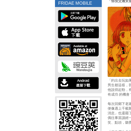
「你沒交過女
FRIDAE MOBILE
「約出去玩如
男生都這樣，
他說得起勁，
有成功 的機
每次回鄉下老
便像遇上千載
消息」也還罷
偶往事當讀經
笑、點頭，聽