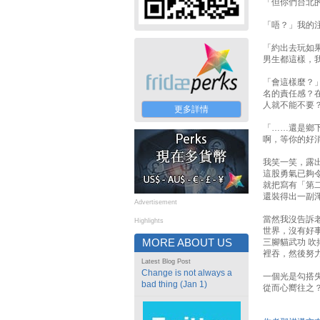
「但你們台北
「唔？」我的
「約出去玩如
男生都這樣，
「會這樣麼？
名的責任感？
人就不能不要
更多詳情
「……還是鄉
啊，等你的好
我笑一笑，露
這股勇氣已夠
就把寫有「第
還裝得出一副
Advertisement
當然我沒告訴
Highlights
世界，沒有好
MORE ABOUT US
三腳貓武功 
裡吞，然後努
Latest Blog Post
Change is not always a
一個光是勾搭
bad thing (Jan 1)
從而心嚮往之