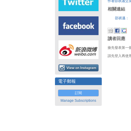
作者邵祺邁交
相關連結
邵祺邁：
讀者回應
搶先發表第一
請先登入再使
電子郵報
訂閱
Manage Subscriptions