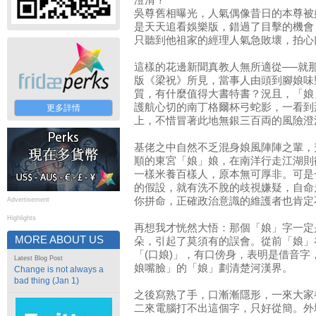
澄清？
吳尊舊相曝光，人氣偶像昔日的本尊被
是天天追看娛樂版，錯過了目擊的機會
只聽到他祖家的經理人氣急敗壞，拍心
這樣的花邊新聞真教人無所適從──就
版《梁祝》所見，當事人由頭到腳娘味
質，有什麼值得大書特書？況且，「娘
護航心切的南丁格爾杯弓蛇影，一看到
更多詳情
上，不惜冒著此地無銀三百両的風險澄
基佬之中自然不乏混身娘風陣陣之輩，
順的東宮「娘」娘，在南洋行走江湖則
一樣米養百樣人，原本無可厚非。可是
的假設，就有洗不脫的歧視嫌疑，自命
你拼命，正確政治意識的維護者也肯定
Advertisement
Highlights
再想我才恍然大悟：那個「娘」字一定
MORE ABOUT US
朵，引起了莫須有的誤會。從前「娘」
「(口娘)」，有口傍身，表明是借音
Latest Blog Post
娘嘴臉」的「娘」劃清楚河漢界。
Change is not always a
bad thing (Jan 1)
之後寫熟了手，口漸漸隱形，一來大家
二來電腦打不出這個字，只好從簡。外