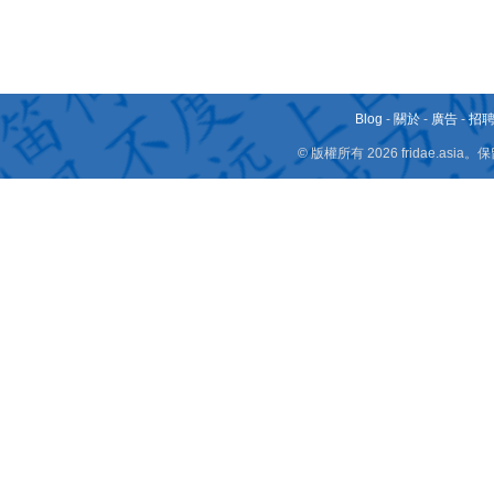
Blog
-
關於
-
廣告
-
招
© 版權所有 2026 fridae.a