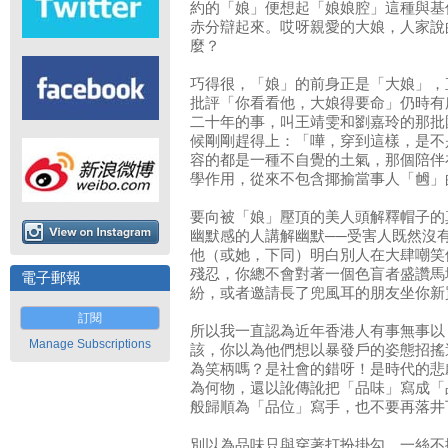
約的「娘」便想起「娘娘腔」這種與基
赤分辯起來。哎呀親愛的大娘，人家說
麼？
巧得很，「娘」的前身正是「大娘」，
批評「你看看他，大娘得要命」仍時有
二十年的事，叫王靖雯和劉嘉玲的那批
候剛剛趕得上：「嘩，穿到這樣，是不
容的都是一種不自覺的土氣，那個陪伴
學作用，從來不包含揶揄當事人「乸」
要向被「娘」壓頂的美人頭解釋帽子的
幽默感的人講解幽默──受害人既然沒
他（或她，下同）明白別人在大肆嘲笑
殘忍，你總不會對著一個色盲者盛讚馬
電子郵報
紛，或者邀請長了兜風耳的朋友坐你新
訂閱
所以我一直認為近年香港人有事無事以
Manage Subscriptions
該，你以為他們想以暴發戶的姿態招搖
為笑柄嗎？是社會的錯呀！是時代的悲劇
為何物，還以訛傳訛把「品味」寫成「
般歸順為「品位」寫手，也不要再落井
別以為品味只與穿著打扮掛勾，一絲不