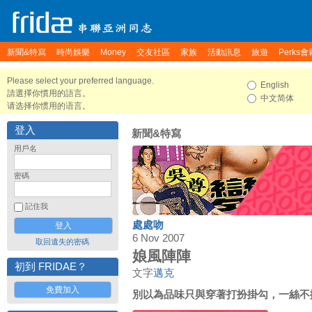
新聞&特寫
時尚娛樂
Money
交友社區
家族
活動訊息
旅遊
Perks會
Please select your preferred language.
English
請選擇你慣用的語言。
中文简体
请选择你惯用的语言。
登入
新聞&特寫
用戶名
密碼
記住我
處處吻
6 Nov 2007
取回遺失的密碼
娘風陣陣
初到 FRIDAE？
文字
邁克
免費加入
別以為品味只與穿著打扮掛勾，一絲不