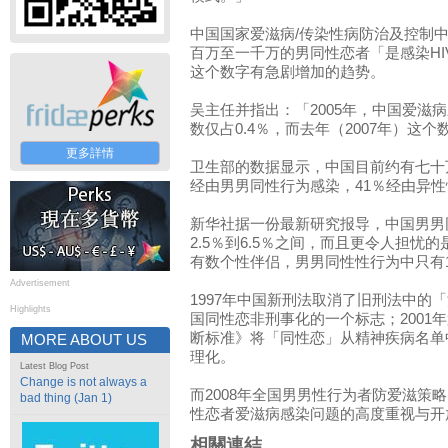
中国国家爱滋病/传染性病防治及控制
百万至一千万的男同性恋者「是感染H
这个数字有急剧增加的趋势。
吴主任并指出：「2005年，中国爱滋
数仅占0.4％，而去年（2007年）这个
更多詳情
卫生部的数据显示，中国目前约有七十万
经由男男同性行为感染，41％经由异
新华社据一份最新研究报导，中国男男
2.5％到6.5％之间，而且更令人担忧
有数个性伴侣，男男同性性行为中只有1
Advertisement
1997年中国新刑法取消了旧刑法中的
Highlights
国同性恋非刑事化的一个标志；2001
断标准》将「同性恋」从精神疾病名单
MORE ABOUT US
理化。
Latest Blog Post
Change is not always a
而2008年全国男男性行为者防爱滋策
bad thing (Jan 1)
性恋者爱滋病感染问题的高度重视与开
相關連結