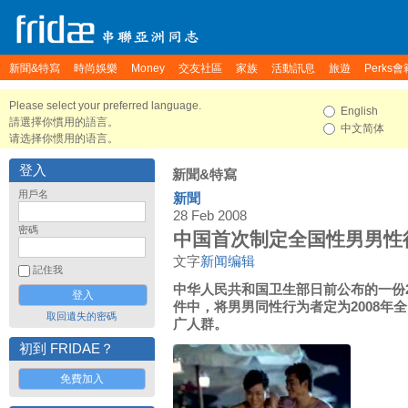
新聞&特寫
時尚娛樂
Money
交友社區
家族
活動訊息
旅遊
Perks會
Please select your preferred language.
English
請選擇你慣用的語言。
中文简体
请选择你惯用的语言。
登入
新聞&特寫
用戶名
新聞
28 Feb 2008
密碼
中国首次制定全国性男男性
文字
新闻编辑
記住我
中华人民共和国卫生部日前公布的一份2
件中，将男男同性行为者定为2008年
取回遺失的密碼
广人群。
初到 FRIDAE？
免費加入