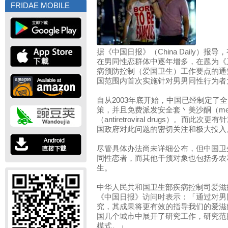
FRIDAE MOBILE
据《中国日报》（China Daily）
在男同性恋群体中逐年增多，在题为《卫
病预防控制（爱国卫生）工作要点的通
国范围内首次实施针对男男同性行为者
自从2003年底开始，中国已经制定了
策，并且免费派发安全套丶美沙酮（met
（antiretroviral drugs）。
国政府对此问题的密切关注和极大投入
尽管具体办法尚未详细公布，但中国卫
同性恋者，而其他干预对象也包括务农
生。
中华人民共和国卫生部疾病控制司爱滋
《中国日报》访问时表示：「通过对男
究，其成果将更有效的指导我们的爱滋
国几个城市中展开了研究工作，研究范
模式。」