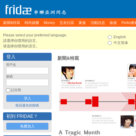
新聞&特寫
時尚娛樂
Money
交友社區
家族
活動訊息
旅遊
Perks會
Please select your preferred language.
English
請選擇你慣用的語言。
中文简体
请选择你惯用的语言。
登入
新聞&特寫
用戶名
密碼
記住我
取回遺失的密碼
初到 FRIDAE？
免費加入