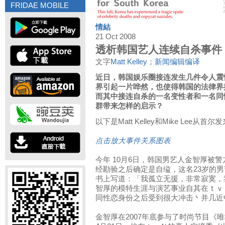
FRIDAE MOBILE
情結
21 Oct 2008
透析韩国艺人连续自杀事件
文字
Matt Kelley；新闻编辑编译
近日，韩国娱乐圈接连发生几件令人震
界引起一片哗然，也使得韩国的法律界
而其中接连自杀的一名变性者和一名同
群带来怎样的启示？
以下是Matt Kelley和Mike Lee从
点击放大事件关系图表
今年 10月6日，韩国男艺人金智厚被
经勘验之后确定是自缢，这名23岁的
书上写道：「我孤立无援，非常寂寞，
智厚的模特生涯与演艺事业自其在ｔｖ
同性恋身份之后受到很大冲击丶并几近
金智厚在2007年底参与了时尚节目《