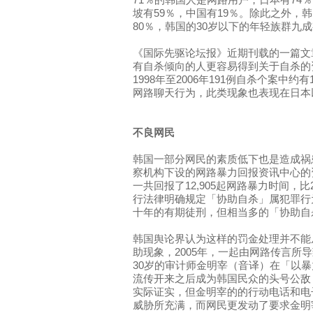
71％的韩国人是网路用户，日本有74
坡有59％，中国有19％。除此之外，
80％，韩国的30岁以下的年轻族群九
《国际先驱论坛报》近期刊载的一篇文
有自杀倾向的人更容易得到关于自杀的
1998年至2006年191例自杀个案中
网路聊天行为，此类现象也表现在日本
不良网民
韩国一部分网民的素质低下也是造成祸
察机构下设的网路暴力回报资讯中心的资
一共回报了12,905起网路暴力时间，比2
行法律明确规定「协助自杀」属犯罪行
十年的有期徒刑，但相当多的「协助自
韩国舆论界认为这样的罚金处理并不能
助现象，2005年，一起由网路传言所
30岁的审计师金明宰（音译）在「以
流传开来之后成为韩国民众的头号公敌
实际证实，但金明宰的的行动电话和电
威胁所充满，而网民更发动了要求金明