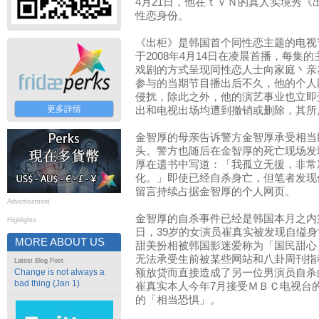
4月21日，他在ｔｖＮ的真人实境秀
性恋身份。
《出柜》是韩国首个同性恋主题的电视
于2008年4月14日在凌晨首播，每集
戏剧的方式呈现同性恋人士向家庭丶亲
参与的当期节目播出后不久，他的个人
侵扰，除此之外，他的演艺事业也立即
更多詳情
出和电视出场均遭到撤销或删除，其所
金智厚的母亲告诉警方金智厚承受相当
头。警方也随后在金智厚的死亡现场发
厚在遗书中写道：「我孤立无援，非常
化。」即使已经自杀身亡，但笔者发现
留言持续占据金智厚的个人网页。
Advertisement
金智厚的自杀事件已经是韩国本月之内
Highlights
日，39岁的女演员崔真实被发现自缢
MORE ABOUT US
甜美扮相被韩国影迷爱称为「国民甜心
无法承受生前被某些网站和八卦周刊指
Latest Blog Post
Change is not always a
额放贷而直接造成了另一位男演员自杀
bad thing (Jan 1)
崔真实本人今年7月接受ＭＢＣ电视台
的「相当恐惧」。