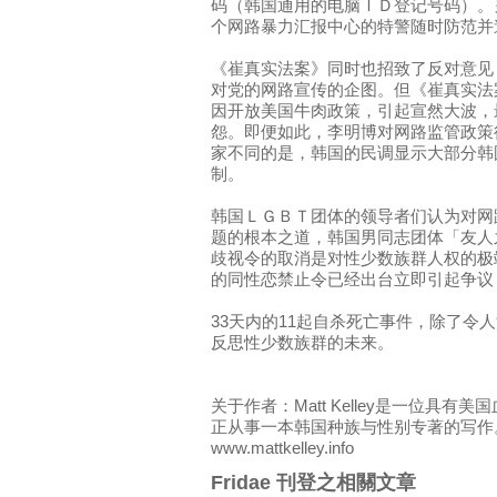
码（韩国通用的电脑ＩＤ登记号码）。
个网路暴力汇报中心的特警随时防范并
《崔真实法案》同时也招致了反对意见
对党的网路宣传的企图。但《崔真实法
因开放美国牛肉政策，引起宣然大波，
怨。即便如此，李明博对网路监管政策
家不同的是，韩国的民调显示大部分韩
制。
韩国ＬＧＢＴ团体的领导者们认为对网
题的根本之道，韩国男同志团体「友人
歧视令的取消是对性少数族群人权的极
的同性恋禁止令已经出台立即引起争议
33天内的11起自杀死亡事件，除了令
反思性少数族群的未来。
关于作者：Matt Kelley是一位具
正从事一本韩国种族与性别专著的写作
www.mattkelley.info
Fridae 刊登之相關文章