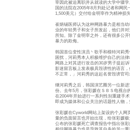
宰因此被迫离职并从就读的大学中辍学
国的法院在2005年8月判处记者和网民
1,500美元）交付给金明宰作为精神损
崔炳锡医师认为这种网路暴力是相当幼
业的年轻男子和女子所发起，他们并对
所知。除了金明宰之外，还有很多公开
暴力的欺侮。
韩国首位变性演员丶歌手和模特河莉秀
困扰，河莉秀本人积极维护自己的法律
网路上对其进行攻击的30岁男子提起
影迷留言板上发表极具毁谤性的语言，
不正常，」河莉秀的这起名誉毁谤官司
继河莉秀之后，韩国演艺圈另一位新进
份。去年5月，张彩媛在ＳＢＳ电视台
在2004年开始进行一系列性别重建手
即成为媒体和公众关注的话题性人物，
张彩媛在Cyworld网站上架设的个人
量的负面留言也开始出现，给张彩媛极
公布的张彩媛死亡调查报告中指出张彩
相信网路暴力也是导致其自杀的另一重