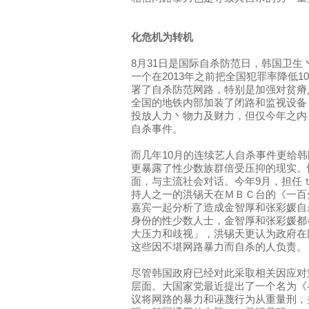
化危机为转机
8月31日是国际自杀防范日，韩国卫
一个在2013年之前把全国犯罪率降低
署了自杀防范网路，特别是加强对贫瘠
全国的地铁内部加装了闭路和监视设备
投放人力丶物力及财力，但仅今年之内
自杀事件。
而几年10月的连续艺人自杀事件更给
更暴露了性少数族群倍受压抑的现实。
面，与主流社会对话。今年9月，担任
持人之一的洪锡天在ＭＢＣ台的《一百
嘉宾一起分析了造成金智厚和张彩媛自
身份的性少数人士，金智厚和张彩媛都
大压力和歧视」，洪锡天更认为政府在
这些因不堪网路暴力而自杀的人负责。
尽管韩国政府已经对此采取相关因应对
层面。大国家党最近提出了一个名为《
议将网路的暴力和诬蔑行为从重量刑，