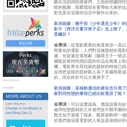
樂生活的同性戀者們。之前的韓國同性
暗的氛圍，那麼我現在要帶給大家的信
影也是在這樣的信念中製作出來的。
新浪娛樂：幾乎與《少年遇見少年》的
影片《西洋古董洋果子店》也上映了。
受矚目？
更多詳情
金導演：
從電影產業的角度來說一直以
商業化的電影，人們對這種題材的電影
慮。但是最近電視劇《咖啡王子一號店
層面反映同性戀話題的作品在商業上取
機，電影界在尋找新的題材的時候已經
反而把這樣的題材劃入為了具備商業成
的，現在終於可以大展身手了。
Advertisement
新浪娛樂：某移動通信的廣告也引用了
Highlights
家對同性戀的事情已經比較寬容了呢？
MORE ABOUT US
金導演：
可以這麼認為。應該說最先給
Latest Blog Post
Change is not always a
做同性戀題材的工作者們放不開手腳的
bad thing (Jan 1)
觀念似乎落後了很多。觀眾能夠用一個
於我們做這樣電影的人來說是個很好的