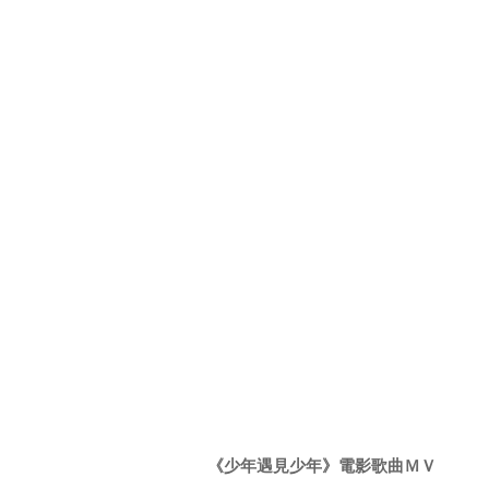
《少年遇見少年》電影歌曲ＭＶ