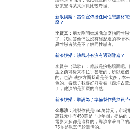
麼想這個問題，我以觀眾的立場上想，
影就覺得某某演員比較奇怪。
新浪娛樂：當你宣佈擔任同性戀題材電
麼？
李賢真：
朋友剛開始說我怎麼拍同性戀
了。我回答他們說沒有經歷過的事情不
異性戀者就是不了解同性戀者。
新浪娛樂：演戲時有沒有遇到難處？
李賢宇（聽歌）：應該是擁抱場面吧。
生之前可從來不拉手甚麼的，所以這個
的。也許 演技方面我還是差太多，本
色的。看樣子我要好好看看《西洋古董
了，他演的是那麼的自然。
新浪娛樂：聽說為了準備製作費煞費苦
金導演：
純製作費是650萬韓元，市場推
萬韓元中有450萬是「少年團」提供
電影大多都是這樣的，導演拿著自己的
75％是觀眾們給籌備的。