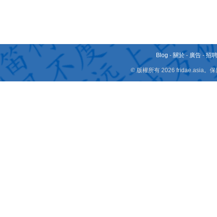
Blog
-
關於
-
廣告
-
招
© 版權所有 2026 fridae.a