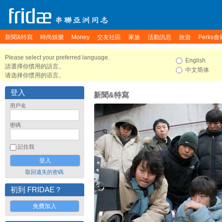
新聞&特寫
時尚娛樂
Money
交友社區
家族
活動訊息
旅遊
Perks會
Please select your preferred language.
English
請選擇你慣用的語言。
中文简体
请选择你惯用的语言。
登入
新聞&特寫
用戶名
密碼
記住我
取回遺失的密碼
初到 FRIDAE？
免費加入