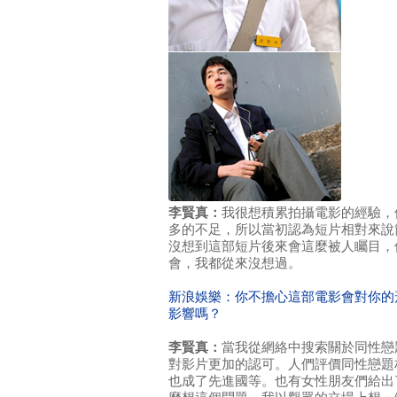
李賢真：
我很想積累拍攝電影的經驗，
多的不足，所以當初認為短片相對來說
沒想到這部短片後來會這麼被人矚目，
會，我都從來沒想過。
新浪娛樂：你不擔心這部電影會對你的
影響嗎？
李賢真：
當我從網絡中搜索關於同性戀
對影片更加的認可。人們評價同性戀題
也成了先進國等。也有女性朋友們給出