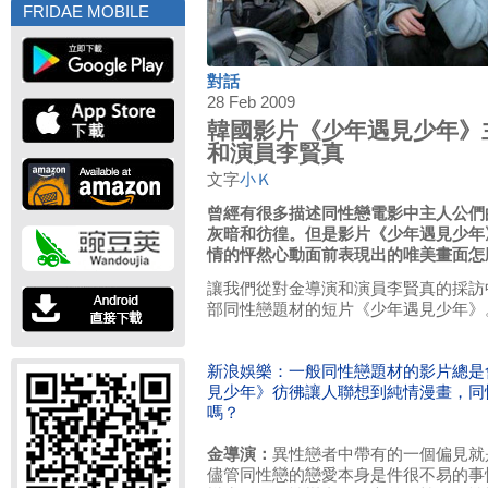
FRIDAE MOBILE
對話
28 Feb 2009
韓國影片《少年遇見少年》
和演員李賢真
文字
小Ｋ
曾經有很多描述同性戀電影中主人公們
灰暗和彷徨。但是影片《少年遇見少年
情的怦然心動面前表現出的唯美畫面怎
讓我們從對金導演和演員李賢真的採訪
部同性戀題材的短片《少年遇見少年》
新浪娛樂：一般同性戀題材的影片總是
見少年》彷彿讓人聯想到純情漫畫，同
嗎？
金導演：
異性戀者中帶有的一個偏見就
儘管同性戀的戀愛本身是件很不易的事