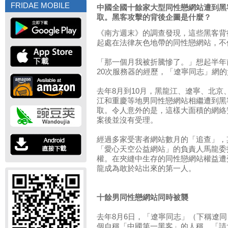
FRIDAE MOBILE
中國全國十餘家大型同性戀網站遭到黑
取。黑客攻擊的背後企圖是什麼？
《南方週末》的調查發現，這些黑客背
起處在法律灰色地帶的同性戀網站，不
「那一個月我被折騰慘了。」想起半年
20次服務器的經歷，「遼寧同志」網
去年8月到10月，黑龍江、遼寧、北
江和重慶等地男同性戀網站相繼遭到黑
取。令人意外的是，這樣大面積的網絡
案後並沒有受理。
經過多家受害者網站數月的「追查」，
「愛心天空公益網站」的負責人馬龍委
權。在夾縫中生存的同性戀網站權益遭
龍成為敢於站出來的第一人。
十餘男同性戀網站同時被襲
去年8月6日，「遼寧同志」（下稱遼
個自稱「中國第一黑客」的人稱，「請大家訪問