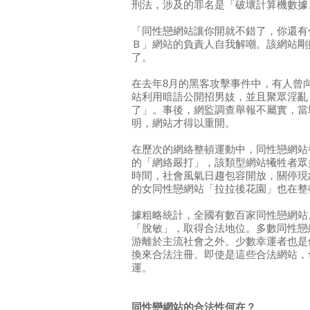
刑法，涉及的罪名是「破壞計算機數據
「同性戀網站讓你開就不錯了，你還有
Ｂ」網站的負責人自我解嘲。該網站剛
了。
在去年8月的黑客攻擊事件中，有人曾
站利用暗語公開招男妓，並且聚眾淫亂
了」。事後，網監調查舉報不屬實，當
明，網站才得以重開。
在歷次的網絡整頓運動中，同性戀網站都
的「網絡嚴打」，該類型網站犧牲者眾
時間，社會風氣日趨包容開放，關停現
的女同性戀網站「拉拉後花園」也在整
據粗略統計，全國有數百家同性戀網站
「脫敏」，取得合法地位。多數同性戀
游離於主流社會之外。少數幸運者也是
換來合法注冊。即使是這些合法網站，
運。
同性戀網站的合法性何在？