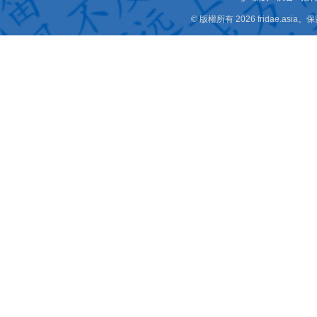
© 版權所有 2026 fridae.a