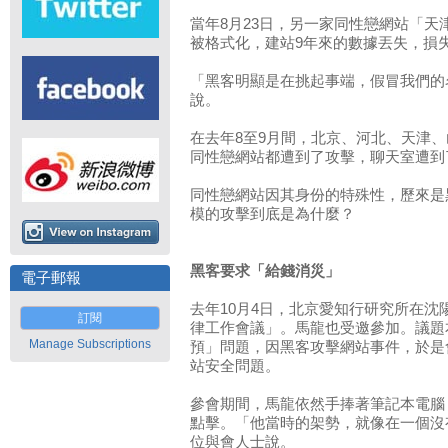
當年8月23日，另一家同性戀網站「
被格式化，建站9年來的數據丟失，損
「黑客明顯是在挑起事端，假冒我們的
說。
在去年8至9月間，北京、河北、天津
同性戀網站都遭到了攻擊，聊天室遭到
同性戀網站因其身份的特殊性，歷來是
模的攻擊到底是為什麼？
黑客要求「給錢消災」
電子郵報
去年10月4日，北京愛知行研究所在
訂閱
律工作會議」。馬龍也受邀參加。議題
Manage Subscriptions
預」問題，因黑客攻擊網站事件，於是
站安全問題。
參會期間，馬龍依然手捧著筆記本電腦
點擊。「他當時的架勢，就像在一個沒
位與會人士說。