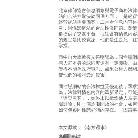
北京律師協會信息網絡與電子商務法律
站的合法性取決於兩個方面，一是經營
經營網站需要備案；二是看信息內容是
看，同性戀網站的合法性沒問題。關鍵
群提供了交友平台，往往含有情色內容
的規定是比較寬泛。他們是生是死，往
掌握。
而中山大學教授艾曉明認為，同性戀網
戀人群本身的認同度還有一定障礙。由
變得不能為政府容忍。如果公權力機關
使他們的權利受到侵害。
同性戀網站的合法權益受侵犯後，尋求
為，法律對情色內容的重新界定，可能
「追查黑客」，始終未以緝拿他人為要
場討論，即一個逐漸開放的社會，如何
如何包容同性戀群體的存在。（因當事
本文原載：《南方週末》
相關連結