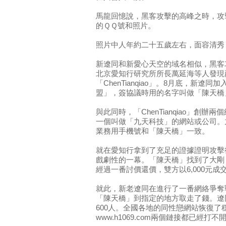
馬龍回憶說，黑客攻擊的高峰之時，攻
的ＱＱ號和照片。
照片中人年約二十五歲左右，面容清秀
新遼同和新愛心天空的域名相似，黑客
北京愛知行研究所所長萬延海等人發現
「ChenTianqiao」。8月底，新遼
盟」，簽協議時用的名字叫做「陳天橋
與此同時，「ChenTianqiao」創
一個叫做「九天科技」的網站或公司。
業務用手機號和「陳天橋」一致。
就在愛知行拿到了充足的證據證明攻擊
戲劇性的一幕。「陳天橋」找到了大剛
經過一番討價還價，雙方以6,000元成
就此，新老遼同在進行了一番網絡爭奪
「陳天橋」到指定的地方取走了錢。遼
600人。全國各地的同性戀網站恢復了穩定。
www.h1069.com兩個鏈接都已經打不