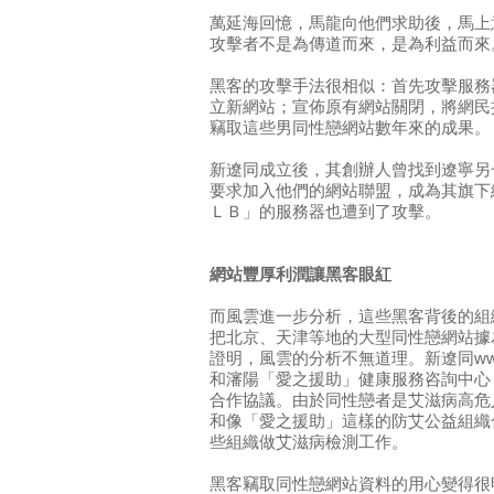
萬延海回憶，馬龍向他們求助後，馬上
攻擊者不是為傳道而來，是為利益而來
黑客的攻擊手法很相似：首先攻擊服務
立新網站；宣佈原有網站關閉，將網民
竊取這些男同性戀網站數年來的成果。
新遼同成立後，其創辦人曾找到遼寧另
要求加入他們的網站聯盟，成為其旗下
ＬＢ」的服務器也遭到了攻擊。
網站豐厚利潤讓黑客眼紅
而風雲進一步分析，這些黑客背後的組
把北京、天津等地的大型同性戀網站據
證明，風雲的分析不無道理。新遼同www.
和瀋陽「愛之援助」健康服務咨詢中心
合作協議。由於同性戀者是艾滋病高危
和像「愛之援助」這樣的防艾公益組織
些組織做艾滋病檢測工作。
黑客竊取同性戀網站資料的用心變得很