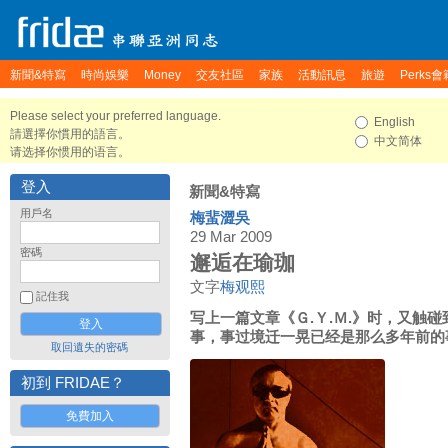
新聞&特寫
時尚娛樂
Money
交友社區
家族
活動訊息
旅遊
Perks會
Please select your preferred language.
English
請選擇你慣用的語言。
中文简体
请选择你惯用的语言。
登入
新聞&特寫
用戶名
梅蜚澀吳
29 Mar 2009
密碼
邂逅在瑜珈
文字
梅观熙
記住我
写上一篇文章《Ｇ.Ｙ.Ｍ.》时，又触
事，事过境迁一晃已经是那么多年前的
取回遺失的密碼
初到 FRIDAE？
免費加入