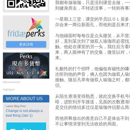
我都有做瑜珈，只是没到课堂去做，一
到健身房去，不转还没事，一转则有事
一星期上三堂，课堂的学员以ＯＬ居多
尔会来一两位新面孔，而他则是后来才
与他碰面时每每仅是点头微笑，从不曾
好，直到某次到了做双人瑜珈而必需找
更多詳情
触。他处在课室的另一头，我往后方看
来，两人眼神有了的交集，微笑以对，
来。
礼貌性的打个招呼，他偏低有磁性的嗓
次听到他的声音，俩人也因为做双人瑜
接触。随后凡举有做双人瑜珈之时，都
Advertisement
侣。
Highlights
从陌生逐渐变得熟悉，彼此交换手机号
MORE ABOUT US
啡，进阶到开车接送，见面的次数逐渐
Latest Blog Post
是交往的情侣多过仅是瑜珈伴侣那么简
Change is not always a
bad thing (Jan 1)
而他所释放出的善意自己不是体会不到
不让事情演变到无法收拾的局面。