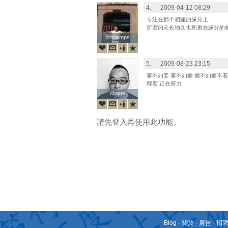
4.
2009-04-12 08:29
专注在那个相逢的缘分上
所谓的天长地久也积累在缘分的
printemps
printemps
5.
2009-08-23 23:15
妻不如妾 妻不如偷 偷不如偷不
程度 正在努力
chatte
chatte
請先登入再使用此功能。
Blog
-
關於
-
廣告
-
招