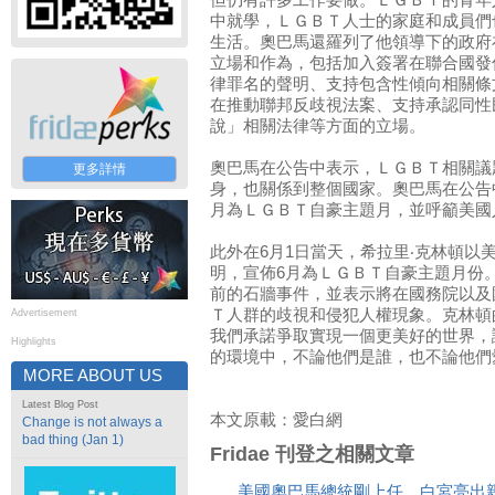
但仍有許多工作要做。ＬＧＢＴ的青年
中就學，ＬＧＢＴ人士的家庭和成員們
生活。奧巴馬還羅列了他領導下的政府
立場和作為，包括加入簽署在聯合國發
律罪名的聲明、支持包含性傾向相關條
在推動聯邦反歧視法案、支持承認同性
說」相關法律等方面的立場。
奧巴馬在公告中表示，ＬＧＢＴ相關議
更多詳情
身，也關係到整個國家。奧巴馬在公告中
月為ＬＧＢＴ自豪主題月，並呼籲美國
此外在6月1日當天，希拉里‧克林頓以
明，宣佈6月為ＬＧＢＴ自豪主題月份
前的石牆事件，並表示將在國務院以及
Ｔ人群的歧視和侵犯人權現象。克林頓
Advertisement
我們承諾爭取實現一個更美好的世界，
Highlights
的環境中，不論他們是誰，也不論他們
MORE ABOUT US
Latest Blog Post
本文原載：愛白網
Change is not always a
bad thing (Jan 1)
Fridae 刊登之相關文章
美國奧巴馬總統剛上任，白宮亮出