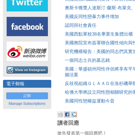
奧斯卡獲獎人達斯汀·蘭斯·布萊克
美國反同性戀暴力事件增加
認同與社會責任
美國西點軍校38名畢業生集體出櫃
美國務院宣布簽署聯合國性傾向與
研究機構報告：美國的同志們其實
一個同志士兵的墓志銘
美國：華盛頓州同性伴侶將享有平
姻法案
反歧視組織ＧＬＡＡＤ在洛杉磯舉
電子郵報
哈佛大學將設立同性戀相關研究的
訂閱
美國同性戀權益運動今昔
Manage Subscriptions
讀者回應
搶先發表第一個回應吧！