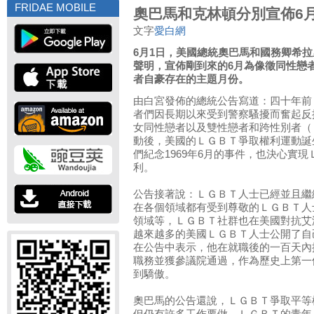
FRIDAE MOBILE
奧巴馬和克林頓分別宣佈6
文字
愛白網
6月1日，美國總統奧巴馬和國務卿希拉
聲明，宣佈剛到來的6月為像徵同性戀
者自豪存在的主題月份。
由白宮發佈的總統公告寫道：四十年前
者們因長期以來受到警察騷擾而奮起反
女同性戀者以及雙性戀者和跨性別者（
動後，美國的ＬＧＢＴ爭取權利運動誕
們紀念1969年6月的事件，也決心實
利。
公告接著說：ＬＧＢＴ人士已經並且繼
在各個領域都有受到尊敬的ＬＧＢＴ人
領域等，ＬＧＢＴ社群也在美國對抗艾
越來越多的美國ＬＧＢＴ人士公開了自
在公告中表示，他在就職後的一百天內
職務並獲參議院通過，作為歷史上第一
到驕傲。
奧巴馬的公告還說，ＬＧＢＴ爭取平等