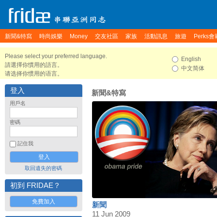
新聞&特寫
時尚娛樂
Money
交友社區
家族
活動訊息
旅遊
Perks會
Please select your preferred language.
English
請選擇你慣用的語言。
中文简体
请选择你惯用的语言。
登入
新聞&特寫
用戶名
密碼
記住我
取回遺失的密碼
初到 FRIDAE？
免費加入
新聞
11 Jun 2009