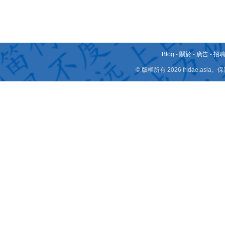
Blog
-
關於
-
廣告
-
招
© 版權所有 2026 fridae.a