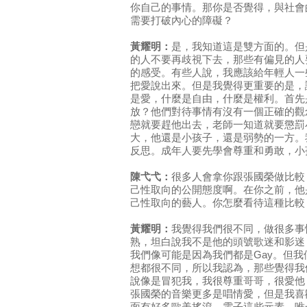
你自己的事情。那你是否覺得，與社會
需要打破內心的障礙？
黃耀明：
是，我知道這是雙方面的。但
的人不要再歧視下去，那些有偏見的人
的感受。有些人說，我應該給年輕人一
把愛說出來。但是我覺得更重要的是，
是愛，什麼是自由，什麼是權利。首先
放？他們對待事情有沒有一個正確的觀
戀就要趕他出去，老師一知道就要懲罰
大，他還是小孩子，還是弱勢的一方。
反思。成年人要先學會尊重和勇敢，小
陳弋弋：
很多人會拿你跟張國榮做比較
己性取向的公開態度啊。在你之前，他
己性取向的藝人。你怎麼看待這種比較
黃耀明：
我覺得我們很不同，做很多事
熟，坦白說我不是他的頭號歌迷和影迷
我們像可能是因為我們都是Gay。但
想都很不同，所以我認為，那些覺得我
說像是冒犯我，我很尊重哥哥，很愛他
張國榮的音樂更多是唱情愛，但是我喜