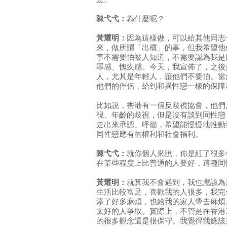
陳弋弋：
為什麼呢？
黃耀明：
因為這樣做，可以給其他同志
來，做所謂「出櫃」的事，但我希望他
事不需要怕被人知道，不需要認為我是
罪感、愧疚感。今天，我宣佈了，之後
人，尤其是年輕人，讓他們不要怕。當
他們的伴侶，給到和異性戀一樣的保障
比如說，香港有一個反歧視協會，他們
視、年齡的歧視，但是沒有談到同性戀
走出來承認、呼籲，希望能慢慢地推動
同性戀應有的權利和社會福利。
陳弋弋：
就你個人來說，你是紅了很多
在某些程度上比普通的人要好，這種同
黃耀明：
就算我不會遇到，我也應該為
生活比較富足，喜歡我的人很多，我完
添了好多麻煩，也給我的家人帶去麻煩
太好的人爭取。實際上，不管是在香港
的很多觀念還是很保守。我覺得我應該