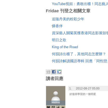
YouTube視頻：勇敢出櫃！同志
Fridae 刊登之相關文章
追隨丹美的粉彩少年
憐香伴
資深藝人關菊英獲香港同志影展頒
明日之歌
King of the Road
何韻詩出櫃了，其他同志怎麼辦？
何韻詩解讀國語專輯 回應「同性戀
讀者回應
1.
2012-08-27 05:00
好值得學習的一個明星
Hadva
Hadva