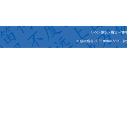
Blog
-
關於
-
廣告
-
招
© 版權所有 2026 fridae.a