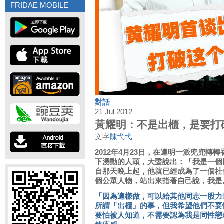
FRIDAE MOBILE
對話
21 Jul 2012
黃耀明：不是出櫃，是要打
文字
陳弋弋
2012年4月23日，在達明一派兜兜轉
下湧動的人頭，大聲說出：「我是一個
自那天晚上起，他就已經成為了一個社
個公眾人物，站出來指著自己說，我是
「因為這樣做，可以給其他同志一股力
所謂「出櫃」的事，但我希望他們不要
要怕被人知道，不需要認為我是同性戀