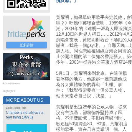
愧疚感。」
黃耀明，如果單純用歌手去定義他，會顯
嗎？》呼應中英聯合聲明，1989年《
潮，2004年的《達明一派為人民服務
12月10日的世界人權日……2012年4
演唱會當晚，黃耀明對著台下湧動的人
更多詳情
戀者，我是一個gay佬。」自那天晚
題人物。同性戀維權組織香港女同盟的
止公開出櫃的第二位知名香港藝人。第
多年，2003年從香港文華東方酒店24
5月1日，黃耀明來到北京。在這個揚
著浮塵的地方，他談起一週前讓他成
Advertisement
為各大媒體頭條的轟動「出櫃」事
件：「我覺得需要有一個公眾人物，
Highlights
站出來指著自己說，我是。」
MORE ABOUT US
黃耀明是出道25年的公眾人物，從來
Latest Blog Post
沒有主流過，卻將偏鋒堅持成了風
Change is not always a
bad thing (Jan 1)
格。不消費回憶，不斷有新碟問世，
歌迷從50後跨至80、90後。黃耀明這
樣的歌手，實在只有黃耀明一個。人