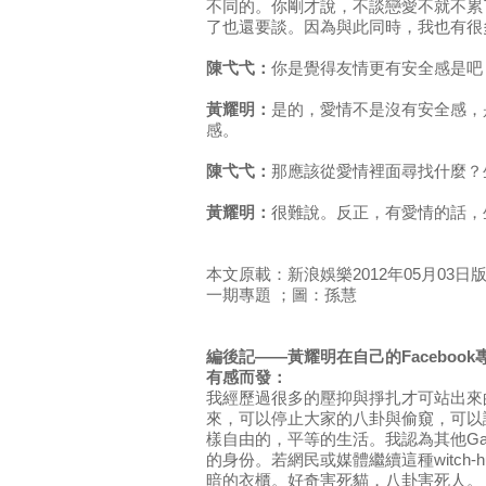
不同的。你剛才說，不談戀愛不就不累
了也還要談。因為與此同時，我也有很
陳弋弋：
你是覺得友情更有安全感是吧
黃耀明：
是的，愛情不是沒有安全感，
感。
陳弋弋：
那應該從愛情裡面尋找什麼？
黃耀明：
很難說。反正，有愛情的話，
本文原載：新浪娛樂2012年05月03日版
一期專題 ；圖：孫慧
編後記——黃耀明在自己的Faceboo
有感而發：
我經歷過很多的壓抑與掙扎才可站出來
來，可以停止大家的八卦與偷窺，可以
樣自由的，平等的生活。我認為其他G
的身份。若網民或媒體繼續這種witch-hu
暗的衣櫃。好奇害死貓，八卦害死人。