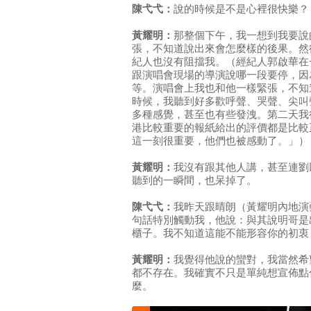
陳弋弋：
說的時候是不是心裡很快樂？
黃耀明：
那整個下午，我一想到我要說
張，不知道說出來會怎麼樣的後果。然
紀人也沒有阻擋我。（經紀人郭啟華在
跟演唱會現場的導演說哪一段要停，因
等。演唱會上我也和他一樣緊張，不知
時候，我聽到好多歡呼聲、哭聲、尖叫
多種感覺，甚至也有些發洩。第二天我
港比較重要的報紙給出的評價都是比較
這一刻很重要，他們也被感動了。」）
黃耀明：
我沒有跟其他人講，甚至連劉
聽到的一瞬間，也呆掉了。
陳弋弋：
我昨天跟晴朗（黃耀明內地演
句話特別觸動我，他說：與其說明哥是
櫃子。我不知道這能不能形容你的初衷
黃耀明：
我覺得他說的蠻對，我當然希
都不存在。我確實不只是單純想宣佈點
麼。