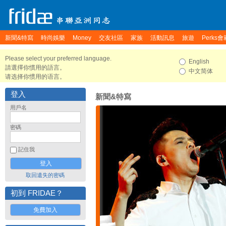
新聞&特寫
時尚娛樂
Money
交友社區
家族
活動訊息
旅遊
Perks會
Please select your preferred language.
English
請選擇你慣用的語言。
中文简体
请选择你惯用的语言。
登入
新聞&特寫
用戶名
密碼
記住我
取回遺失的密碼
初到 FRIDAE？
免費加入