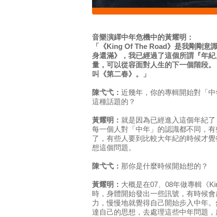
音樂演繹中年危機中的黃耀明：
「《King Of The Road》是我
身還滿》，我已經過了這個所謂『年紀
量，可以從容面對人生的下一個階段。
叫《第二春》。」
陳弋弋：
近幾年，你的專輯開始對「中
這種話題的？
黃耀明：
就是因為已經進入這個年紀了
每一個人對「中年」的認識都不同，有
了，有些人要到比較大年紀的時候才覺
想這個問題。
陳弋弋：
那你是什麼時候開始想的？
黃耀明：
大概是在07、08年做專輯《King
時，身體開始發出一些訊號，有時候會
力，慢慢地就覺得自己開始步入中年。
達自己的思想，去處理這些中年問題，所以就