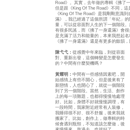
Road》。其實，去年做的專輯《拂了
但是跟《King Of The Road》不
《King Of The Road》是我剛
滿》，我已經過了這個所謂「年紀」的
量，可以從容面對人生的下一個階段。所以《K
有很多民謠，而《拂了一身還滿》會很
是充滿了活力和能量的，本來我想起名
《拂了一身還滿》還是有更多的餘韻，
陳弋弋：
從感覺中年來臨，到從容面
對、重新出發，這個轉變是怎麼發生
的？中間有什麼契機嗎？
黃耀明：
中間有一些感情因素吧，開
始感情上有些不開心，但是後來有了
新戀情，人也開心了，就從一個階段
到了另一個階段。當然，生活、創作
上的每一項難題，也都得慢慢地處理
好。比如，身體不好就慢慢調理，有
一段時間，我家附近經常有人裝修，
我睡得很不好、很不舒服，後來我就
搬家了。比如，創作上，做專輯的時
候會遇到瓶頸，不知道該怎麼做，後
來慢慢來，熬過去，也就好了。