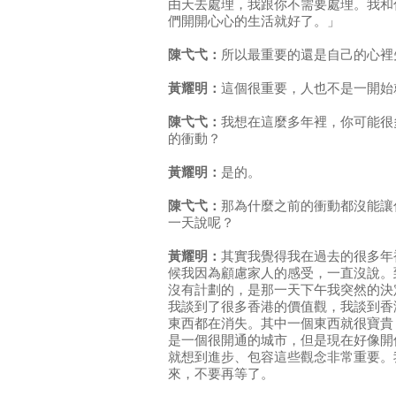
由天去處理，我跟你不需要處理。我和
們開開心心的生活就好了。」
陳弋弋：
所以最重要的還是自己的心裡
黃耀明：
這個很重要，人也不是一開始
陳弋弋：
我想在這麼多年裡，你可能很
的衝動？
黃耀明：
是的。
陳弋弋：
那為什麼之前的衝動都沒能讓
一天說呢？
黃耀明：
其實我覺得我在過去的很多年
候我因為顧慮家人的感受，一直沒說。
沒有計劃的，是那一天下午我突然的決
我談到了很多香港的價值觀，我談到香
東西都在消失。其中一個東西就很寶貴
是一個很開通的城市，但是現在好像開
就想到進步、包容這些觀念非常重要。
來，不要再等了。