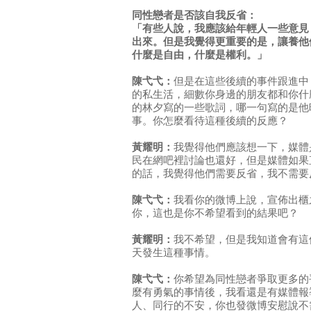
同性戀者是否該自我反省：
「有些人說，我應該給年輕人一些意見
出來。但是我覺得更重要的是，讓養他
什麼是自由，什麼是權利。」
陳弋弋：
但是在這些後續的事件跟進中
的私生活，細數你身邊的朋友都和你什
的林夕寫的一些歌詞，哪一句寫的是他
事。你怎麼看待這種後續的反應？
黃耀明：
我覺得他們應該想一下，媒體
民在網吧裡討論也還好，但是媒體如果
的話，我覺得他們需要反省，我不需要
陳弋弋：
我看你的微博上說，宣佈出櫃
你，這也是你不希望看到的結果吧？
黃耀明：
我不希望，但是我知道會有這
天發生這種事情。
陳弋弋：
你希望為同性戀者爭取更多的
麼有勇氣的事情後，我看還是有媒體報
人、同行的不安，你也發微博安慰說不