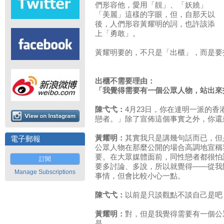
們形容他，愛用「靚」、「妖嬈」
「美麗」這樣的字眼，但，自那天以
後，人們形容黃耀明的詞，也許該添
上「勇敢」。
黃耀明要的，不只是「出櫃」，而是要
出櫃不需要理由：
「我覺得需要有一個公眾人物，站出來
陳弋弋：
4月23日，你在達明一派的
戀者。」除了宣佈這個事實之外，你還
黃耀明：
其實我只是講幾句話而已，但
電子郵報
公眾人物在那麼公開的場合高調地宣稱
要。在大眾媒體面前，同性戀者都很怕
訂閱
要多討論、多說，所以就覺得——從我
Manage Subscriptions
事情，但會比較小心一點。
陳弋弋：
以前是只談觀點不談自己是吧
黃耀明：
對，但是我覺得需要有一個公
是。