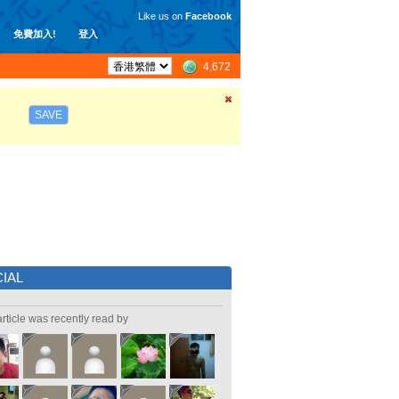
Like us on
Facebook
免費加入!
登入
4,672
SAVE
IAL
article was recently read by