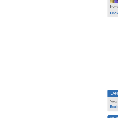
Now
Find 
LA
View 
Engli