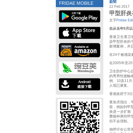
新聞
FRIDAE MOBILE
22 Feb 2017
甲型肝炎
文字
Fridae Edi
自从去年
9
月以
香港卫生署卫
染甲型肝炎的个
新增案例，并
在24个被感染
在2005年至
卫生防护中心
的男男性接触者
例、10及11
人现已康复。
香港政府于3日
黄加庆指出，
苗，例如到甲
炎进一步扩散
费接种两剂甲
但不会强制。
他呼吁在公营