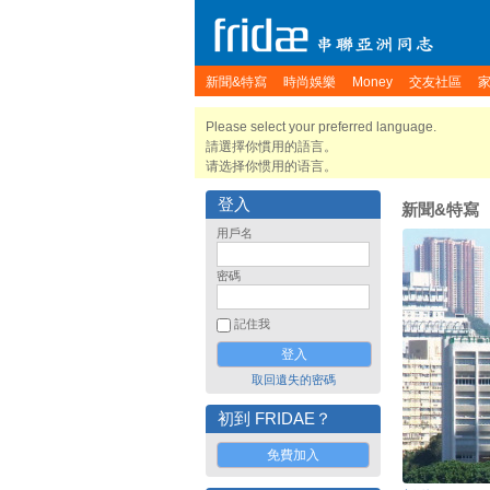
新聞&特寫
時尚娛樂
Money
交友社區
Please select your preferred language.
請選擇你慣用的語言。
请选择你惯用的语言。
登入
新聞&特寫
用戶名
密碼
記住我
取回遺失的密碼
初到 FRIDAE？
免費加入