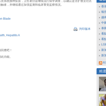
私营系统接种疫苗，卫生署仍会继续流行病学调查，以确认是否扩散至社区
接触者，并继续通过加强监测和临床警觉监察情况。
香
報
越
on Blade
中
泰
列印版本
看
alth
,
Hepatitis A
看
L
新
個回應吧！
新
用此功能。
RS
精