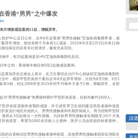
在香港“男男”之中爆发
tor
来共增新感染案例
11
起，增幅异常。
生防护中心近日公布，去年8月起香港“男男性接触”艾滋病病毒携带者，感
案异常增加，曾经有两个月各有3人感染，2015年9月至2月3日共有11例
且相信病症仍在有关社群潜伏，爆发仍未完结。
案例中，有20起案例是呈HIV艾滋病病毒阳性反应。
2015年之间，香港每年都仅有0至2起被感染案例。
总监黄加庆在记者会上表示，在卫生署综合治疗中心就诊的艾滋病病毒阳性
当中，感染甲型肝炎的个案自去年8月起异常增加，分别为8月2例、9月2
月各有3例，对比2006年至2015年间平均每年不多于2例，增幅异常，全部
起为“男男性接触者”免费接种两针甲型肝炎疫苗，目标对象约1800人。
甲型肝炎疫苗能有效预防感染，并引述世界卫生组织建议高危者接种该疫
型肝炎流行地区外游的人、男男性接触者和长期肝病病人。而为控制甲型肝
，港府从3日起推出一次性措施，为目标男男性接触者在相隔至少6个月免
請
型肝炎疫苗，希望为1800名目标人士接种，医护人员会鼓励目标者接种，
系统的合资格旧症男男性接触者接种疫苗，其他男男性接触者则应征询医生
最