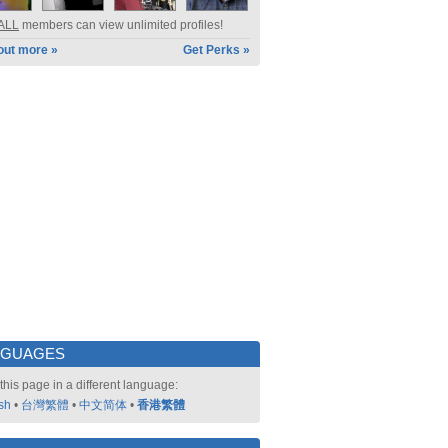
ALL
members can view unlimited profiles!
out more »
Get Perks »
NGUAGES
this page in a different language:
sh
•
台灣繁體
•
中文简体
•
香港繁體