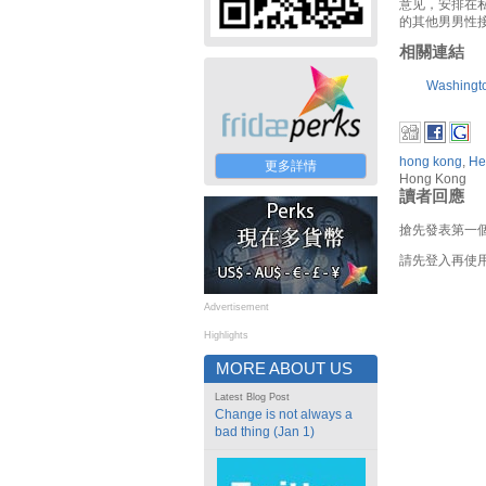
意见，安排在
的其他男男性
相關連結
Washingt
hong kong
,
He
更多詳情
Hong Kong
讀者回應
搶先發表第一
請先登入再使
Advertisement
Highlights
MORE ABOUT US
Latest Blog Post
Change is not always a
bad thing (Jan 1)