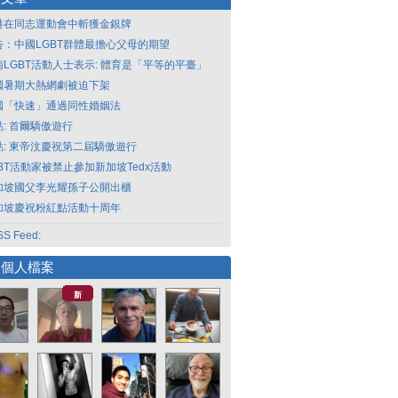
港在同志運動會中斬獲金銀牌
告：中國LGBT群體最擔心父母的期望
南LGBT活動人士表示: 體育是「平等的平臺」
國暑期大熱網劇被迫下架
國「快速」通過同性婚姻法
點: 首爾驕傲遊行
點: 東帝汶慶祝第二屆驕傲遊行
GBT活動家被禁止參加新加坡Tedx活動
加坡國父李光耀孫子公開出櫃
加坡慶祝粉紅點活動十周年
S Feed:
選個人檔案
新