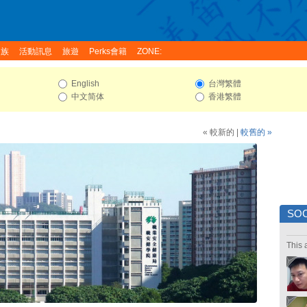
家族
活動訊息
旅遊
Perks會籍
ZONE:
English
台灣繁體
中文简体
香港繁體
« 較新的
|
較舊的 »
SOC
This 