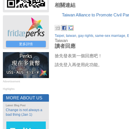
相關連結
Taiwan Alliance to Promote Civil Pa
Taipei
,
taiwan
,
gay rights
,
same-sex marriage
,
E
Taiwan
更多詳情
讀者回應
搶先發表第一個回應吧！
請先登入再使用此功能。
Advertisement
Highlights
MORE ABOUT US
Latest Blog Post
Change is not always a
bad thing (Jan 1)