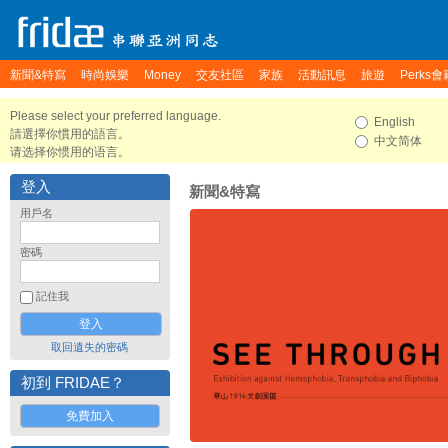
新聞&特寫
時尚娛樂
Money
交友社區
家族
活動訊息
旅遊
Perks會
Please select your preferred language.
English
請選擇你慣用的語言。
中文简体
请选择你惯用的语言。
登入
新聞&特寫
用戶名
密碼
記住我
取回遺失的密碼
初到 FRIDAE？
免費加入