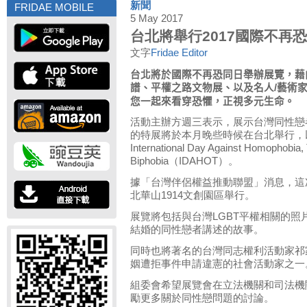
新聞
FRIDAE MOBILE
5 May 2017
台北將舉行2017國際不再
文字
Fridae Editor
台北將於國際不再恐同日舉辦展覽，藉
譜、平權之路文物展、以及名人
藝術
/
您一起來看穿恐懼，正視多元生命。
活動主辦方週三表示，展示台灣同性戀
的特展將於本月晚些時候在台北舉行，
International Day Against Homophobia,
Biphobia（IDAHOT）。
據「台灣伴侶權益推動聯盟」消息，這次
北華山1914文創園區舉行。
展覽將包括與台灣LGBT平權相關的
結婚的同性戀者講述的故事。
同時也將著名的台灣同志權利活動家祁
姻遭拒事件申請違憲的社會活動家之一
組委會希望展覽會在立法機關和司法機
勵更多關於同性戀問題的討論。