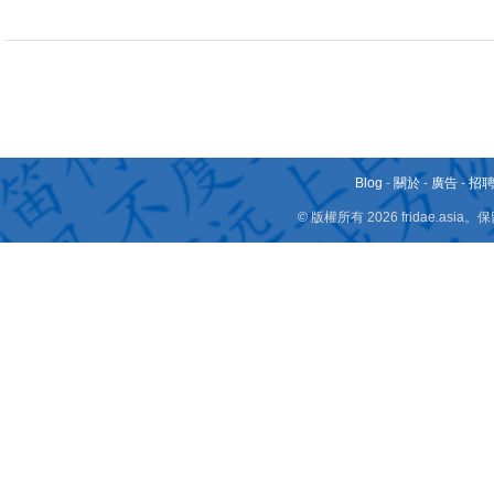
Blog
-
關於
-
廣告
-
招
© 版權所有 2026 fridae.a