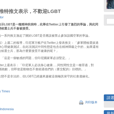
推特推文表示，不歡迎LGBT
tor
示LGBT是一種精神疾病時，此舉在Twitter上引發了激烈的爭論，與此同
戀候選士兵不會被接受。
的一系列推文激起了關於LGBT是否應該被禁止參加該國空軍的爭論。
》上週二的報導，印尼軍方帳戶在Twitter上發表推文：「參軍體檢選拔過
神心理健康測試，在此項測試中同性戀是包含在精神障礙之中的，如果還有
的候選士兵，那為什麼要接受不健康的呢？」
：「這是一個敏感的問題，但印尼國家軍必須堅定。」
tter上還表示：「印尼軍人必須身心健康......同性間性交是一種罪過，對
深感抱歉，但即使是動物也不會錯過他們的（要交配的）目標的。」
性戀不是非法的，但LGBT已經越來越被這個極其保守的社會邊緣化。
ts Times
請
列印版本
Indonesia
最