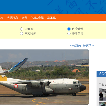
家族
活動訊息
旅遊
Perks會籍
ZONE:
English
台灣繁體
中文简体
香港繁體
« 較新的
|
較舊的 »
SOC
This 