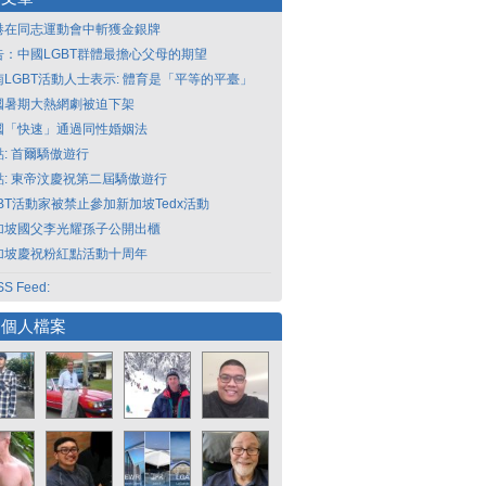
港在同志運動會中斬獲金銀牌
告：中國LGBT群體最擔心父母的期望
南LGBT活動人士表示: 體育是「平等的平臺」
國暑期大熱網劇被迫下架
國「快速」通過同性婚姻法
點: 首爾驕傲遊行
點: 東帝汶慶祝第二屆驕傲遊行
GBT活動家被禁止參加新加坡Tedx活動
加坡國父李光耀孫子公開出櫃
加坡慶祝粉紅點活動十周年
S Feed:
選個人檔案