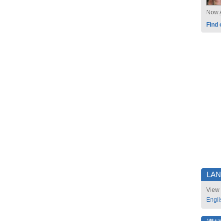
Now
Find 
LA
View 
Engli