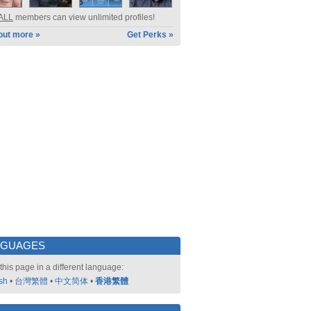
ALL
members can view unlimited profiles!
out more »
Get Perks »
NGUAGES
this page in a different language:
sh
•
台灣繁體
•
中文简体
•
香港繁體