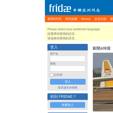
新聞&特寫
時尚娛樂
Money
交友社區
Please select your preferred language.
請選擇你慣用的語言。
请选择你惯用的语言。
登入
新聞&特寫
用戶名
密碼
記住我
取回遺失的密碼
初到 FRIDAE？
免費加入