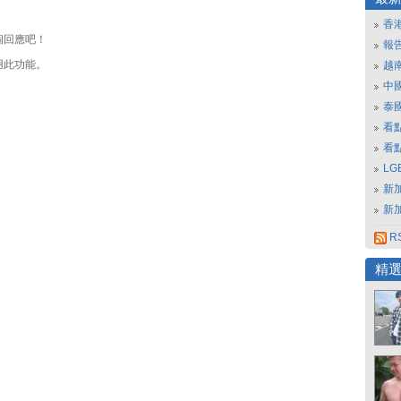
香
個回應吧！
報
用此功能。
越
中
泰
看
看
L
新
新
RS
精