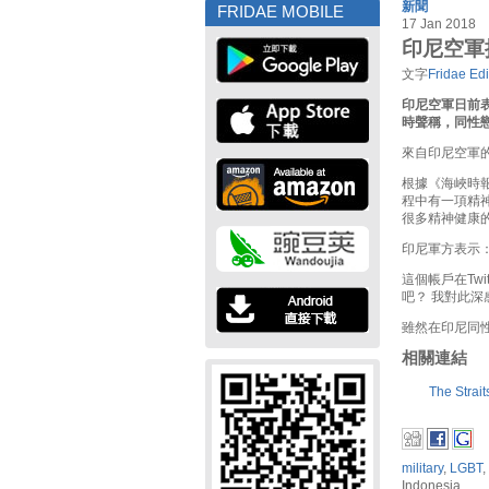
新聞
FRIDAE MOBILE
17 Jan 2018
印尼空軍
文字
Fridae Edi
印尼空軍日前表
時聲稱，同性
來自印尼空軍
根據《海峽時報
程中有一項精
很多精神健康
印尼軍方表示
這個帳戶在Twi
吧？ 我對此
雖然在印尼同
相關連結
The Strai
military
,
LGBT
,
Indonesia