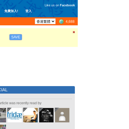
Like us on
Facebook
免費加入!
登入
4,688
SAVE
IAL
article was recently read by