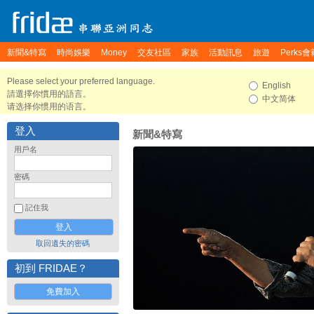
新聞&特寫
時尚娛樂
Money
交友社區
家族
活動訊息
旅遊
Perks會
Please select your preferred language.
English
請選擇你慣用的語言。
中文简体
请选择你惯用的语言。
登入
新聞&特寫
用戶名
密碼
記住我
取回遺失的密碼
初到 FRIDAE？
免費加入