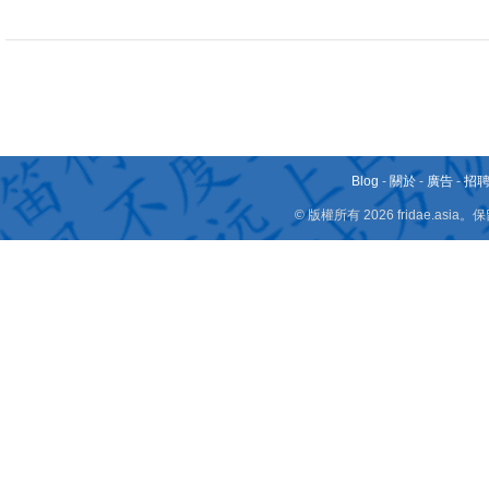
Blog
-
關於
-
廣告
-
招
© 版權所有 2026 fridae.a