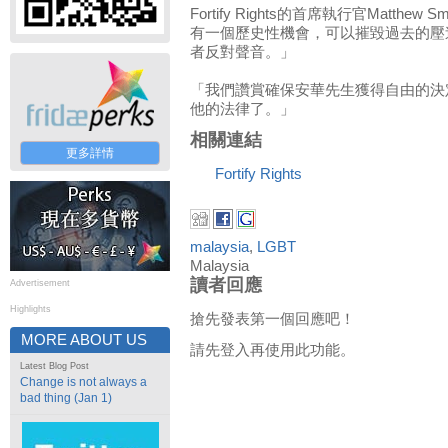
Fortify Rights的首席執行官Matth
有一個歷史性機會，可以摧毀過去的壓
者反對聲音。」
「我們讚賞確保安華先生獲得自由的決
他的法律了。」
相關連結
更多詳情
Fortify Rights
malaysia
,
LGBT
Malaysia
讀者回應
Advertisement
Highlights
搶先發表第一個回應吧！
MORE ABOUT US
請先登入再使用此功能。
Latest Blog Post
Change is not always a
bad thing (Jan 1)