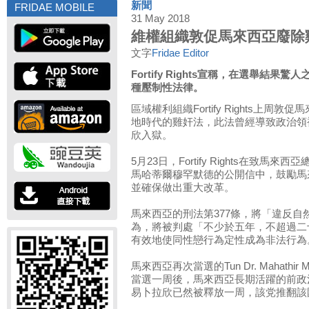
新聞
FRIDAE MOBILE
31 May 2018
維權組織敦促馬來西亞廢除
文字
Fridae Editor
Fortify Rights宣稱，在選舉結
種壓制性法律。
區域權利組織Fortify Rights上
地時代的雞奸法，此法曾經導致政治領袖An
欣入獄。
5月23日，Fortify Rights在致馬來西亞總理T
馬哈蒂爾穆罕默德的公開信中，鼓勵馬
並確保做出重大改革。
馬來西亞的刑法第377條，將「違反
為，將被判處「不少於五年，不超過二
有效地使同性戀行為定性成為非法行為
馬來西亞再次當選的Tun Dr. Mahath
當選一周後，馬來西亞長期活躍的前政治領導人
易卜拉欣已然被釋放一周，該党推翻該